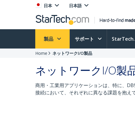
日本
日本語
製品
サポート
StarTec
Home
ネットワークI/O製品
ネットワークI/O製
商用・工業用アプリケーションは、特に、DB
接続において、それぞれに異なる課題を抱え