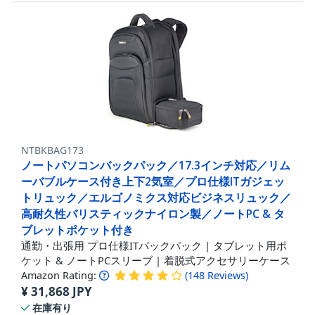
NTBKBAG173
ノートパソコンバックパック／17.3インチ対応／リム
ーバブルケース付き上下2気室／プロ仕様ITガジェッ
トリュック／エルゴノミクス対応ビジネスリュック／
高耐久性バリスティックナイロン製／ノートPC & タ
ブレットポケット付き
通勤・出張用 プロ仕様ITバックパック | タブレット用ポ
ケット & ノートPCスリーブ | 着脱式アクセサリーケース
Amazon Rating:
(
148
Reviews
)
¥
31,868
JPY
在庫有り