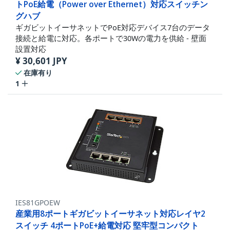
トPoE給電（Power over Ethernet）対応スイッチン
グハブ
ギガビットイーサネットでPoE対応デバイス7台のデータ
接続と給電に対応。各ポートで30Wの電力を供給 - 壁面
設置対応
¥
30,601
JPY
在庫有り
1
IES81GPOEW
産業用8ポートギガビットイーサネット対応レイヤ2
スイッチ 4ポートPoE+給電対応 堅牢型コンパクト