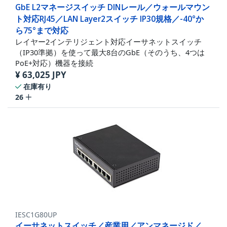
GbE L2マネージスイッチ DINレール／ウォールマウン
ト対応RJ45／LAN Layer2スイッチ IP30規格／-40°か
ら75°まで対応
レイヤー2インテリジェント対応イーサネットスイッチ
（IP30準拠）を使って最大8台のGbE（そのうち、4つは
PoE+対応）機器を接続
¥
63,025
JPY
在庫有り
26
IESC1G80UP
イーサネットスイッチ／産業用／アンマネージド／