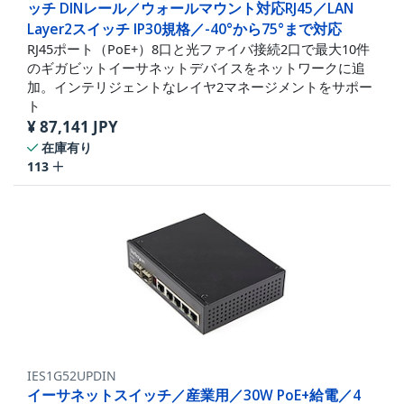
ッチ DINレール／ウォールマウント対応RJ45／LAN
Layer2スイッチ IP30規格／-40°から75°まで対応
RJ45ポート（PoE+）8口と光ファイバ接続2口で最大10件
のギガビットイーサネットデバイスをネットワークに追
加。インテリジェントなレイヤ2マネージメントをサポー
ト
¥
87,141
JPY
在庫有り
113
IES1G52UPDIN
イーサネットスイッチ／産業用／30W PoE+給電／4