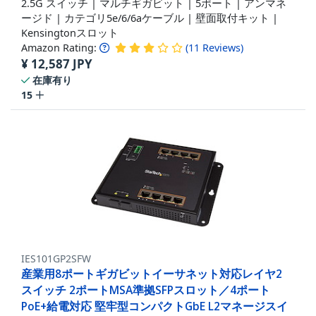
2.5G スイッチ | マルチギガビット | 5ポート | アンマネ
ージド | カテゴリ5e/6/6aケーブル | 壁面取付キット |
Kensingtonスロット
Amazon Rating:
(
11
Reviews
)
¥
12,587
JPY
在庫有り
15
IES101GP2SFW
産業用8ポートギガビットイーサネット対応レイヤ2
スイッチ 2ポートMSA準拠SFPスロット／4ポート
PoE+給電対応 堅牢型コンパクトGbE L2マネージスイ