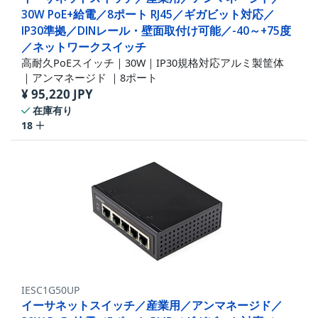
30W PoE+給電／8ポート RJ45／ギガビット対応／
IP30準拠／DINレール・壁面取付け可能／-40～+75度
／ネットワークスイッチ
高耐久PoEスイッチ｜30W｜IP30規格対応アルミ製筐体
｜アンマネージド ｜8ポート
¥
95,220
JPY
在庫有り
18
IESC1G50UP
イーサネットスイッチ／産業用／アンマネージド／