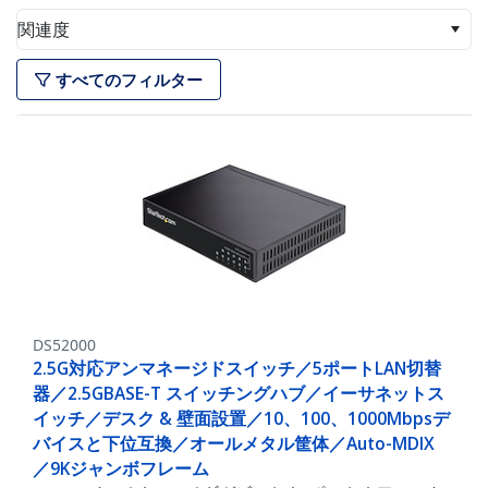
関連度
すべてのフィルター
DS52000
2.5G対応アンマネージドスイッチ／5ポートLAN切替
器／2.5GBASE-T スイッチングハブ／イーサネットス
イッチ／デスク & 壁面設置／10、100、1000Mbpsデ
バイスと下位互換／オールメタル筐体／Auto-MDIX
／9Kジャンボフレーム