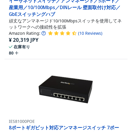
イーサネットスイッチ／アンマネージド／5ポート／
産業用／10/100Mbps／DINレール 壁面取付け対応／
GbEスイッチングハブ
頑丈なアンマネージド10/100Mbpsスイッチを使用してネ
ットワークへの接続性を拡張
Amazon Rating:
(
10
Reviews
)
¥
20,319
JPY
在庫有り
80
IES81000POE
8ポートギガビット対応アンマネージスイッチ 7ポー