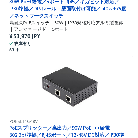
30W PoE+給電／5ポート RJ45／ギガビット対応／
IP30準拠／DINレール・壁面取付け可能／-40～+75度
／ネットワークスイッチ
高耐久PoEスイッチ｜30W｜IP30規格対応アルミ製筐体
｜アンマネージド ｜5ポート
¥
53,970
JPY
在庫有り
63
POESLT1G48V
PoEスプリッター／高出力／90W PoE+++給電
802.3bt準拠／RJ45ポート／12-48V DC対応／IP30準