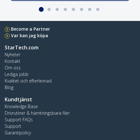
Crossbar Dual Monitor Desk Stand, 27in
Become a Partner
Var kan jag köpa
2MC1S-MONITOR-STAND
StarTech.com
Skrivbordsstativ för dubbla bildskärmar med
Nyheter
stöd för upp till 27-tums bildskärmar och
Kontakt
höjdjusterbar pelare
Om oss
Lediga jobb
Kvalitet och efterlevnad
Blog
4-Port USB-C Hub, 5Gbps, Bus Powered
Kundtjänst
Knowledge Base
Drivrutiner & hämtningsbara filer
Support FAQs
H5C4A-USB-HUB
Support
Lägg till fyra externa USB 3.0-portar till din
Garantipolicy
bärbara dator eller Ultrabook™ med en smal