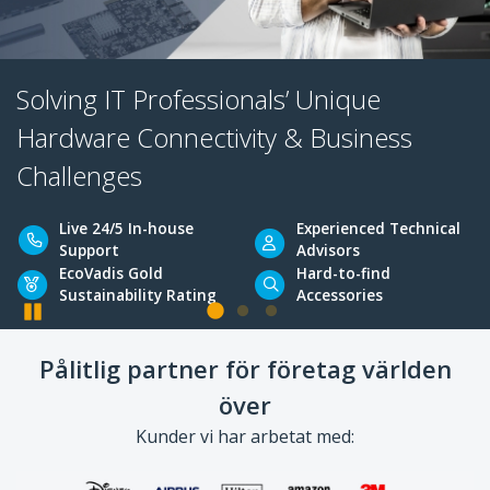
Solving IT Professionals’ Unique
Hardware Connectivity & Business
Challenges
Pause
Live 24/5 In-house
Experienced Tec
Pålitlig partner för företag världen
Support
Advisors
över
EcoVadis Gold
Hard-to-find
Sustainability Rating
Accessories
Kunder vi har arbetat med: