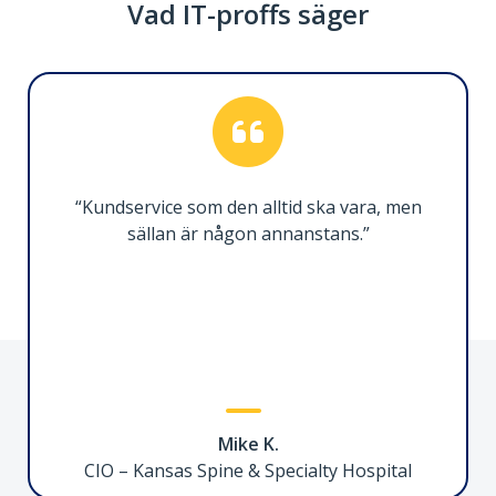
Vad IT-proffs säger
3ft (1m) Certified Thunderbolt 5 Cable
TBLT5MM1M240W
Möjliggör ultrahögpresterande anslutning
mellan Thunderbolt 5-aktiverade enheter
“Kundservice som den alltid ska vara, men
sällan är någon annanstans.”
Serial to Ethernet Adapter, LAN to RS232
I13-SERIAL-ETHERNET
Effektiviserad RS-232-anslutning för hantering
Mike K.
av seriella enheter via IP
CIO – Kansas Spine & Specialty Hospital