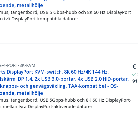
oende, metallhölje
mus, tangentbord, USB 5 Gbps-hubb och 8K 60 Hz DisplayPort
n två DisplayPort-kompatibla datorer
2-4-PORT-8K-KVM
€
ts DisplayPort KVM-switch, 8K 60 Hz/4K 144 Hz,
skärm, DP 1.4, 2x USB 3.0-portar, 4x USB 2.0 HID-portar,
91
kknapps- och genvägsväxling, TAA-kompatibel - OS-
oende, metallhölje
mus, tangentbord, USB 5Gbps-hubb och 8K 60 Hz DisplayPort-
 mellan fyra DisplayPort-aktiverade datorer