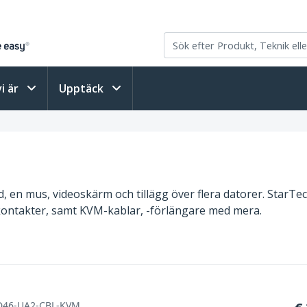
vi är
Upptäck
d, en mus, videoskärm och tillägg över flera datorer. StarT
skontakter, samt KVM-kablar, -förlängare med mera.
D46-UA2-CBL-KVM