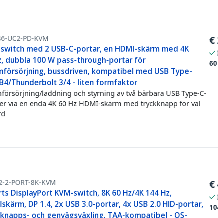
46-UC2-PD-KVM
€
switch med 2 USB-C-portar, en HDMI-skärm med 4K
z, dubbla 100 W pass-through-portar för
60
mförsörjning, bussdriven, kompatibel med USB Type-
B4/Thunderbolt 3/4 - liten formfaktor
försörjning/laddning och styrning av två bärbara USB Type-C-
er via en enda 4K 60 Hz HDMI-skärm med tryckknapp för val
rd
2-2-PORT-8K-KVM
€
ts DisplayPort KVM-switch, 8K 60 Hz/4K 144 Hz,
skärm, DP 1.4, 2x USB 3.0-portar, 4x USB 2.0 HID-portar,
10
kknapps- och genvägsväxling, TAA-kompatibel - OS-