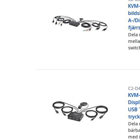
KVM-
bild
A-/Di
fjär
Dela 
mella
switc
C2-D
KVM-
Disp
USB T
tryc
Dela 
bärba
med i