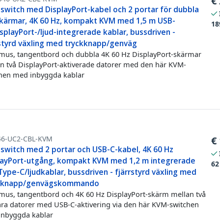
€
switch med DisplayPort-kabel och 2 portar för dubbla
skärmar, 4K 60 Hz, kompakt KVM med 1,5 m USB-
18
splayPort-/ljud-integrerade kablar, bussdriven -
rstyrd växling med tryckknapp/genväg
mus, tangentbord och dubbla 4K 60 Hz DisplayPort-skärmar
n två DisplayPort-aktiverade datorer med den här KVM-
hen med inbyggda kablar
46-UC2-CBL-KVM
€
switch med 2 portar och USB-C-kabel, 4K 60 Hz
layPort-utgång, kompakt KVM med 1,2 m integrerade
62
ype-C/ljudkablar, bussdriven - fjärrstyrd växling med
kknapp/genvägskommando
mus, tangentbord och 4K 60 Hz DisplayPort-skärm mellan två
ra datorer med USB-C-aktivering via den här KVM-switchen
nbyggda kablar