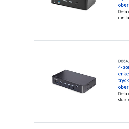
ober
Dela 
mella
D86A
4-por
enkel
tryc
ober
Dela 
skärm