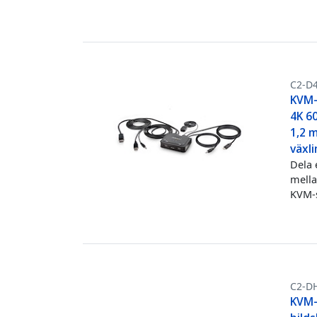
C2-D
KVM-
4K 6
1,2 m
växl
Dela 
mella
KVM-s
C2-D
KVM-