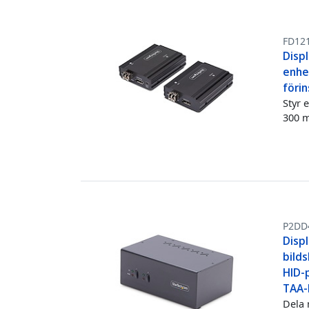
FD12
Displ
enhet
föri
Styr 
300 m
P2DD
Disp
bilds
HID-
TAA-
Dela 