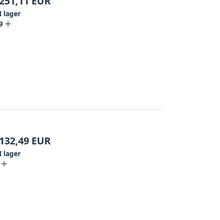
251,11
EUR
I lager
9
132,49
EUR
I lager