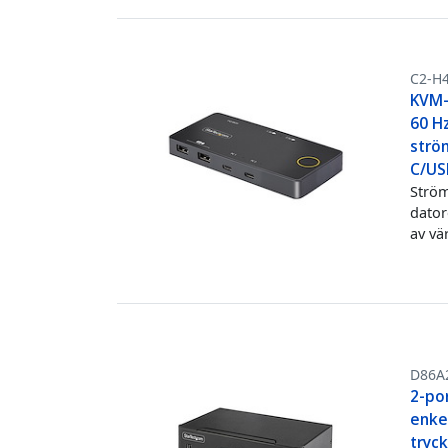
C2-H
KVM-
60 H
strö
C/US
Ström
dator
av vä
D86A
2-por
enkel
tryc