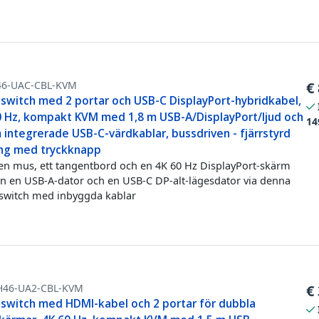
46-UAC-CBL-KVM
€
switch med 2 portar och USB-C DisplayPort-hybridkabel,
0 Hz, kompakt KVM med 1,8 m USB-A/DisplayPort/ljud och
14
 integrerade USB-C-värdkablar, bussdriven - fjärrstyrd
ing med tryckknapp
en mus, ett tangentbord och en 4K 60 Hz DisplayPort-skärm
n en USB-A-dator och en USB-C DP-alt-lägesdator via denna
witch med inbyggda kablar
H46-UA2-CBL-KVM
€
switch med HDMI-kabel och 2 portar för dubbla