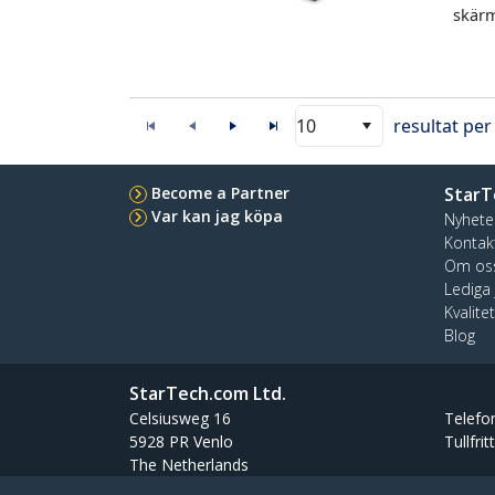
skärm
10
resultat per
Become a Partner
StarT
Var kan jag köpa
Nyhete
Kontak
Om os
Lediga
Kvalite
Blog
StarTech.com Ltd.
Celsiusweg 16
Telefo
5928 PR Venlo
Tullfrit
The Netherlands