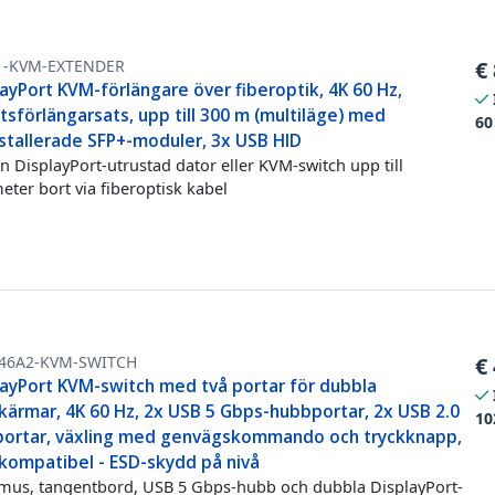
1-KVM-EXTENDER
€
ayPort KVM-förlängare över fiberoptik, 4K 60 Hz,
sförlängarsats, upp till 300 m (multiläge) med
60
nstallerade SFP+-moduler, 3x USB HID
en DisplayPort-utrustad dator eller KVM-switch upp till
eter bort via fiberoptisk kabel
46A2-KVM-SWITCH
€
layPort KVM-switch med två portar för dubbla
kärmar, 4K 60 Hz, 2x USB 5 Gbps-hubbportar, 2x USB 2.0
10
portar, växling med genvägskommando och tryckknapp,
kompatibel - ESD-skydd på nivå
mus, tangentbord, USB 5 Gbps-hubb och dubbla DisplayPort-