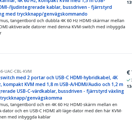
skärmar, 4K 60 Hz, kompakt KVM med 1,5 m USB-
13
MI-/ljudintegrerade kablar, bussdriven - fjärrstyrd
ing med tryckknapp/genvägskommando
mus, tangentbord och dubbla 4K 60 Hz HDMI-skärmar mellan
DMI-aktiverade datorer med denna KVM-switch med inbyggda
r
46-UAC-CBL-KVM
€
switch med 2 portar och USB-C HDMI-hybridkabel, 4K
z, kompakt KVM med 1,8 m USB-A/HDMI/Audio och 1,2 m
13
rerade USB-C-värdkablar, bussdriven - fjärrstyrd växling
tryckknapp/genvägskomma
mus, tangentbord och en 4K 60 Hz HDMI-skärm mellan en
-dator och en USB-C HDMI alt-läge-dator med den här KVM-
hen med inbyggda kablar