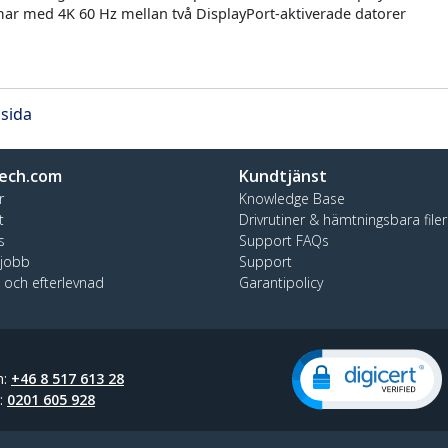
ar med 4K 60 Hz mellan två DisplayPort-aktiverade datorer
 sida
ech.com
Kundtjänst
r
Knowledge Base
t
Drivrutiner & hämtningsbara filer
s
Support FAQs
 jobb
Support
t och efterlevnad
Garantipolicy
n:
+46 8 517 613 28
t:
0201 605 928