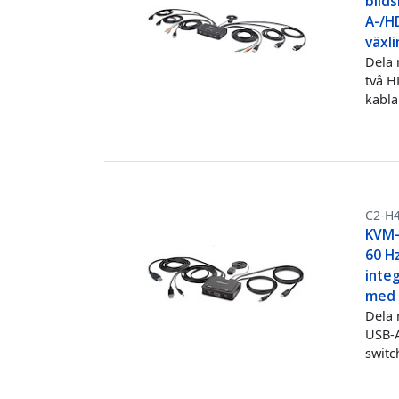
bild
A-/HD
växl
Dela 
två H
kabla
C2-H
KVM-
60 H
integ
med 
Dela 
USB-A
switc