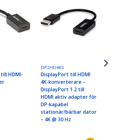
DP2HD4KADA
DisplayPort 
adapter - 4
DP2HD4KS
till HDMI-
DisplayPort till HDMI
er
4K-konverterare –
DisplayPort 1.2 till
HDMI aktiv adapter för
DP-kapabel
stationär/bärbar dator
– 4K @ 30 Hz