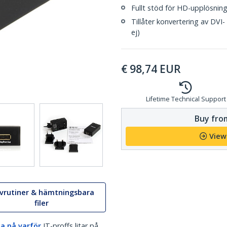
Fullt stöd för HD-upplösning
Tillåter konvertering av DVI-
ej)
€
98,74
EUR
Lifetime Technical Support
Buy from
View
ivrutiner & hämtningsbara
filer
a på varför
IT-proffs litar på