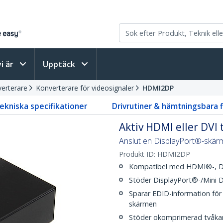
vi är
Upptäck
erterare
Konverterare för videosignaler
HDMI2DP
ekniska specifikationer
Drivrutiner & hämtningsbara f
Aktiv HDMI eller DVI 
Anslut en DisplayPort®-skär
Produkt ID:
HDMI2DP
Kompatibel med HDMI®-, DVI
Stöder DisplayPort®-/Mini D
Sparar EDID-information för 
skärmen
Stöder okomprimerad tvåka