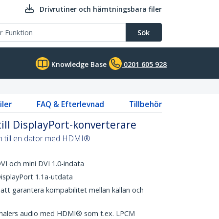
Drivrutiner och hämtningsbara filer
Sök
Knowledge Base
0201 605 928
iler
FAQ & Efterlevnad
Tillbehör
till DisplayPort-konverterare
m till en dator med HDMI®
 och mini DVI 1.0-indata
isplayPort 1.1a-utdata
att garantera kompabilitet mellan källan och
nalers audio med HDMI® som t.ex. LPCM