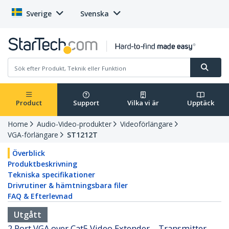
Sverige
Svenska
Product
Support
Vilka vi är
Upptäck
Home
Audio-Video-produkter
Videoförlängare
VGA-förlängare
ST1212T
Överblick
Produktbeskrivning
Tekniska specifikationer
Drivrutiner & hämtningsbara filer
FAQ & Efterlevnad
Utgått
2 Port VGA over Cat5 Video Extender – Transmitter