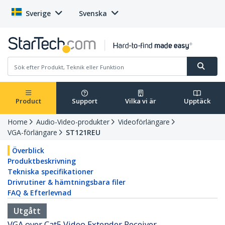
Sverige
Svenska
Product
Support
Vilka vi är
Upptäck
Home
Audio-Video-produkter
Videoförlängare
VGA-förlängare
ST121REU
Överblick
Produktbeskrivning
Tekniska specifikationer
Drivrutiner & hämtningsbara filer
FAQ & Efterlevnad
Utgått
VGA over Cat5 Video Extender Receiver