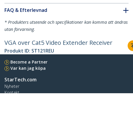
FAQ & Efterlevnad
* Produkters utseende och specifikationer kan komma att ändras
utan förvarning.
VGA over Cat5 Video Extender Receiver
Produkt ID:
ST121REU
Become a Partner
Var kan jag köpa
StarTech.com
Nyheter
Kontakt
Om oss
Lediga jobb
Kvalitet och efterlevnad
Blog
Kundtjänst