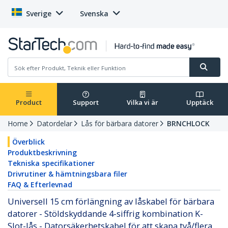
Sverige
Svenska
Product
Support
Vilka vi är
Upptäck
Home
Datordelar
Lås för bärbara datorer
BRNCHLOCK
Överblick
Produktbeskrivning
Tekniska specifikationer
Drivrutiner & hämtningsbara filer
FAQ & Efterlevnad
Universell 15 cm förlängning av låskabel för bärbara
datorer - Stöldskyddande 4-siffrig kombination K-
Slot-lås - Datorsäkerhetskabel för att skapa två/flera