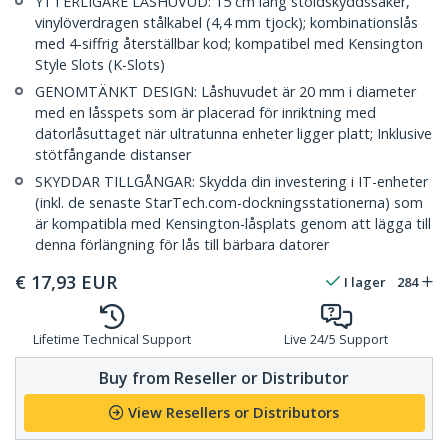
YTTERLIGARE LÅSHUVUD: 15 cm lång stöldskyddssäker,
vinylöverdragen stålkabel (4,4 mm tjock); kombinationslås
med 4-siffrig återställbar kod; kompatibel med Kensington
Style Slots (K-Slots)
GENOMTÄNKT DESIGN: Låshuvudet är 20 mm i diameter
med en låsspets som är placerad för inriktning med
datorlåsuttaget när ultratunna enheter ligger platt; Inklusive
stötfångande distanser
SKYDDAR TILLGÅNGAR: Skydda din investering i IT-enheter
(inkl. de senaste StarTech.com-dockningsstationerna) som
är kompatibla med Kensington-låsplats genom att lägga till
denna förlängning för lås till bärbara datorer
€
17,93
EUR
I lager
284
Lifetime Technical Support
Live 24/5 Support
Buy from Reseller or Distributor
View Resellers or Distributors