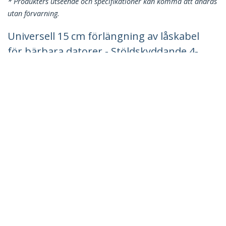
* Produkters utseende och specifikationer kan komma att ändras
utan förvarning.
Universell 15 cm förlängning av låskabel
för bärbara datorer - Stöldskyddande 4-
siffrig kombination K-Slot-lås -
Datorsäkerhetskabel för att skapa
två/flera huvudlås för flera enheter
Produkt ID:
BRNCHLOCK
Become a Partner
Var kan jag köpa
StarTech.com
Nyheter
Kontakt
Om oss
Lediga jobb
Kvalitet och efterlevnad
Blog