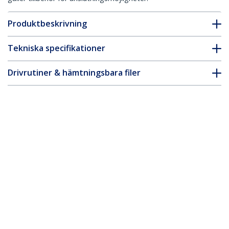
Produktbeskrivning
Tekniska specifikationer
Drivrutiner & hämtningsbara filer
FAQ & Efterlevnad
* Produkters utseende och specifikationer kan komma att ändras
utan förvarning.
Du kanske också gillar