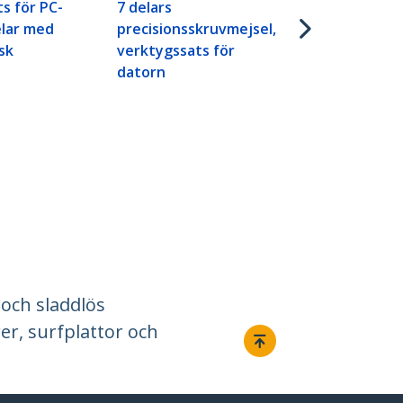
s för PC-
7 delars
elar med
precisionsskruvmejsel,
sk
verktygssats för
datorn
 och sladdlös
er, surfplattor och