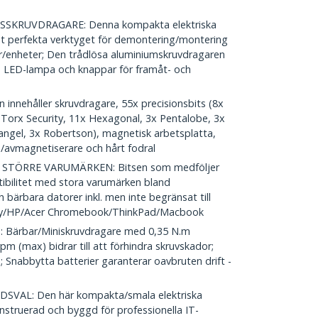
SKRUVDRAGARE: Denna kompakta elektriska
et perfekta verktyget för demontering/montering
r/enheter; Den trådlösa aluminiumskruvdragaren
.); LED-lampa och knappar för framåt- och
nnehåller skruvdragare, 55x precisionsbits (8x
7x Torx Security, 11x Hexagonal, 3x Pentalobe, 3x
riangel, 3x Robertson), magnetisk arbetsplatta,
e/avmagnetiserare och hårt fodral
STÖRRE VARUMÄRKEN: Bitsen som medföljer
atibilitet med stora varumärken bland
 bärbara datorer inkl. men inte begränsat till
xy/HP/Acer Chromebook/ThinkPad/Macbook
ärbar/Miniskruvdragare med 0,35 N.m
 (max) bidrar till att förhindra skruvskador;
 Snabbytta batterier garanterar oavbruten drift -
VAL: Den här kompakta/smala elektriska
nstruerad och byggd för professionella IT-