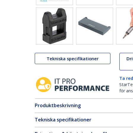
Tekniska specifikationer
Dr
Ta red
StarTec
för ans
Produktbeskrivning
Tekniska specifikationer