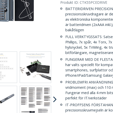
Produkt ID:
CTK55PCEDRIVE
BATTERIDRIVEN PRECISIONS
precisionsskruvdragare är d
av elektroniska komponente
är batteridriven (2xAAA inkl
bakåtlägen
FULL VERKTYGSSATS: Satsen i
Phillips, 7x spår, 4x Torx, 
hylsnyckel, 5x TriWing, 4x t
bitförlängare, magnetiserar
FUNGERAR MED DE FLESTA 
har valts speciellt för komp
smartphones, surfplattor och
iPhone/iPad/Samsung Gala
PROBLEMFRI ANVÄNDNING: B
vridmoment (max) och 110 rpm
Fungerar med alla 4 mm bits;
perfekt för IT/verkstäder
IT-PROFFSENS FÖRSTAHANDS
precisionsskruvmejseln är ko