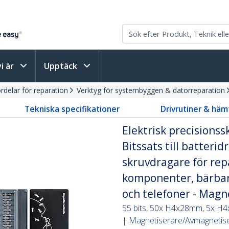
vi är
Upptäck
delar för reparation
Verktyg för systembyggen & datorreparation
Tekniska specifikationer
Drivrutiner & häm
Elektrisk precisionss
Bitssats till batteri
skruvdragare för rep
komponenter, bärbara
och telefoner - Magn
55 bits, 50x H4x28mm, 5x H4
| Magnetiserare/Avmagnetise