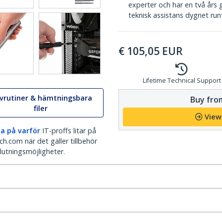
experter och har en två års ga
teknisk assistans dygnet runt
€
105,05
EUR
Lifetime Technical Support
ivrutiner & hämtningsbara
Buy from
filer
View
a på varför
IT-proffs litar på
h.com när det gäller tillbehör
lutningsmöjligheter.