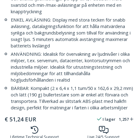
svarstid och min-/max-avläsningar på enheten med en
knapptryckning
ENKEL AVLÄSNING: Display med stora tecken för snabb
avläsning, datalagringsfunktion för att hålla mätvärdena
synliga och bakgrundsbelysning som tillval för användning i
svagt ljus. 5 minuters automatisk avstängning maximerar
batteriets livslängd
ANVÄNDNING: Idealisk för övervakning av ljudnivåer i olika
miljöer, t.ex. serverrum, datacenter, kontorsutrymmen och
industriella miljöer. Idealisk för utrustningstestning och
miljöbedömningar för att tillhandahålla
högljudsförhållanden i realtid
BÄRBAR: Kompakt (2 x 6,4 x 1,1 tum/50 x 162,6 x 29,2 mm)
och lätt (190 g) bullertestare som är enkel att förvara och
transportera. Tillverkad av slitstark ABS-plast med halkfri
design, perfekt för mätningar i farten i olika arbetsmiljöer
€
51,24
EUR
I lager
1,257
Lifetime Technical Support
Live 24/5 Support