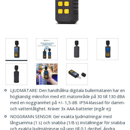
LJUDMÄTARE: Den handhållna digitala bullermätaren har en
högkänslig mikrofon med ett mätområde på 30 till 130 dBA
med en noggrannhet på +/- 1,5 dB. IP54-klassad för damm-
och vattentålighet. Kräver 3x AAA-batterier (ingår ej)
NOGGRANN SENSOR: Ger exakta ljudmätningar med
långsamma (1 s) och snabba (1/8 s) inställningar för snabba
och exakta ljudmätningar på upp till 0,1 decibel. Ändra