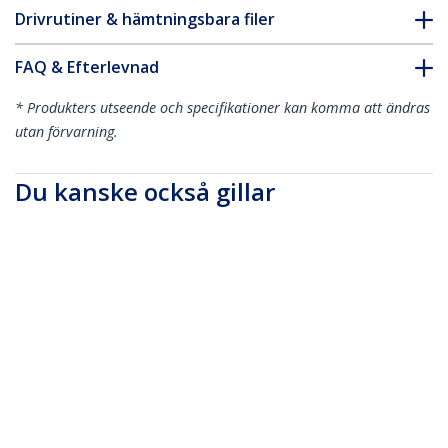
Drivrutiner & hämtningsbara filer
FAQ & Efterlevnad
* Produkters utseende och specifikationer kan komma att ändras
utan förvarning.
Du kanske också gillar
CTK100P
7 delars
precisionsskruvmejse
l, verktygssats för
datorn
DH60-THERMOMETER