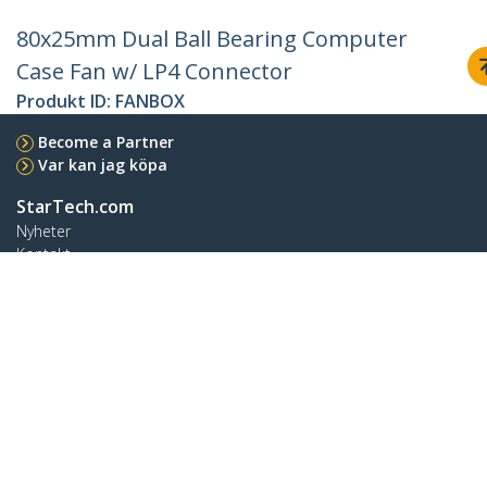
80x25mm Dual Ball Bearing Computer
Case Fan w/ LP4 Connector
Produkt ID:
FANBOX
Become a Partner
Var kan jag köpa
StarTech.com
Nyheter
Kontakt
Om oss
Lediga jobb
Kvalitet och efterlevnad
Blog
Kundtjänst
Knowledge Base
Drivrutiner & hämtningsbara filer
Support FAQs
Support