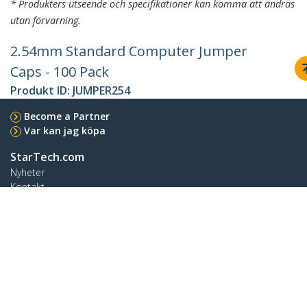
* Produkters utseende och specifikationer kan komma att ändras
utan förvarning.
2.54mm Standard Computer Jumper
Caps - 100 Pack
Produkt ID:
JUMPER254
Become a Partner
Var kan jag köpa
StarTech.com
Nyheter
Kontakt
Om oss
Lediga jobb
Kvalitet och efterlevnad
Blog
Kundtjänst
Knowledge Base
Drivrutiner & hämtningsbara filer