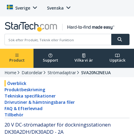
Sverige
Svenska
Product
Support
Vilka vi är
Upptäck
Home
Datordelar
Strömadaptrar
SVA20N2NEUA
Överblick
Produktbeskrivning
Tekniska specifikationer
Drivrutiner & hämtningsbara filer
FAQ & Efterlevnad
Tillbehör
20 V DC-strömadapter för dockningsstationen
DK30A2DH/DK30ADD - 2A