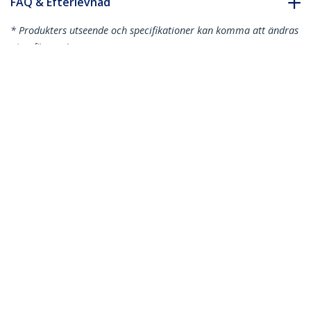
FAQ & Efterlevnad
* Produkters utseende och specifikationer kan komma att ändras
utan förvarning.
Du kanske också gillar
M3013
60x70 cm beige
antistatiskt
skrivbordsunderlägg
ESD antistatiskt handledsrem med
jordningssladd