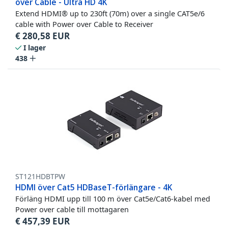
over Cable - Ultra HD 4K
Extend HDMI® up to 230ft (70m) over a single CAT5e/6
cable with Power over Cable to Receiver
€
280,58
EUR
I lager
438
ST121HDBTPW
HDMI över Cat5 HDBaseT-förlängare - 4K
Förläng HDMI upp till 100 m över Cat5e/Cat6-kabel med
Power over cable till mottagaren
€
457,39
EUR