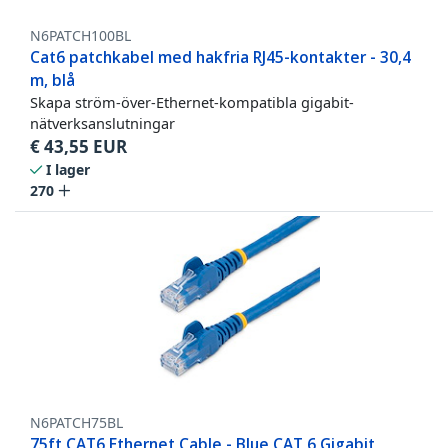
N6PATCH100BL
Cat6 patchkabel med hakfria RJ45-kontakter - 30,4
m, blå
Skapa ström-över-Ethernet-kompatibla gigabit-
nätverksanslutningar
€
43,55
EUR
I lager
270
N6PATCH75BL
75ft CAT6 Ethernet Cable - Blue CAT 6 Gigabit