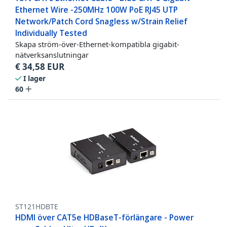
Ethernet Wire -250MHz 100W PoE RJ45 UTP
Network/Patch Cord Snagless w/Strain Relief
Individually Tested
Skapa ström-över-Ethernet-kompatibla gigabit-
nätverksanslutningar
€
34,58
EUR
I lager
60
ST121HDBTE
HDMI över CAT5e HDBaseT-förlängare - Power