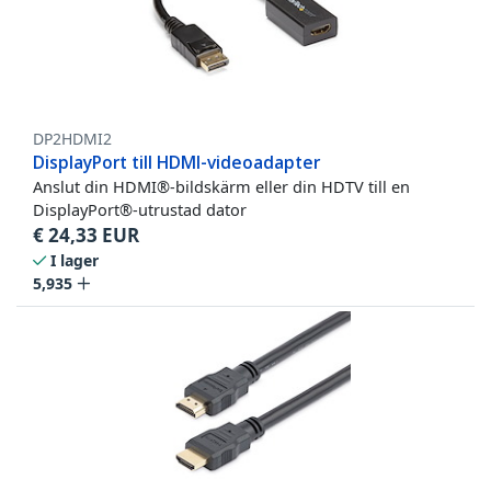
DP2HDMI2
DisplayPort till HDMI-videoadapter
Anslut din HDMI®-bildskärm eller din HDTV till en
DisplayPort®-utrustad dator
€
24,33
EUR
I lager
5,935