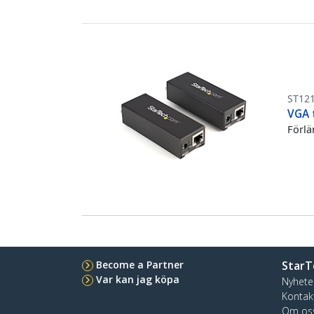
ST12
VGA t
Förlä
Become a Partner
StarT
Var kan jag köpa
Nyhete
Kontak
Om os