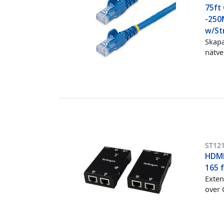
75ft 
-250
w/Str
Skapa
nätve
ST12
HDMI
165 f
Exten
over 