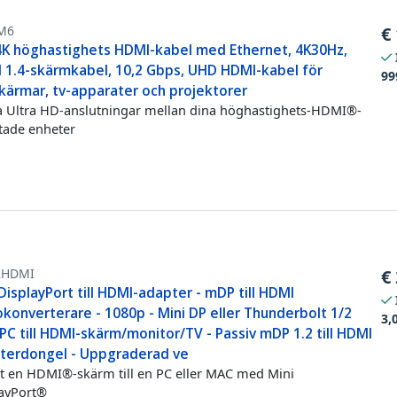
M6
€
4K höghastighets HDMI-kabel med Ethernet, 4K30Hz,
 1.4-skärmkabel, 10,2 Gbps, UHD HDMI-kabel för
99
skärmar, tv-apparater och projektorer
 Ultra HD-anslutningar mellan dina höghastighets-HDMI®-
tade enheter
HDMI
€
DisplayPort till HDMI-adapter - mDP till HDMI
konverterare - 1080p - Mini DP eller Thunderbolt 1/2
3,
C till HDMI-skärm/monitor/TV - Passiv mDP 1.2 till HDMI
terdongel - Uppgraderad ve
t en HDMI®-skärm till en PC eller MAC med Mini
ayPort®