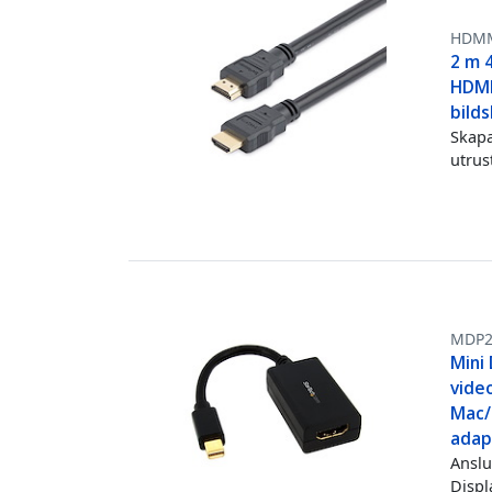
HDM
2 m 
HDMI
bild
Skapa
utrus
MDP2
Mini 
video
Mac/P
adap
Anslu
Displ