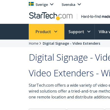
Sverige
Svenska
Product
Support
Vilka 
Home
Digital Signage - Video Extenders
Digital Signage - Vi
Video Extenders - W
StarTech.com offers a wide variety of video 
wired solutions offer a tried-and-true meth
one remote location and distribute additiona