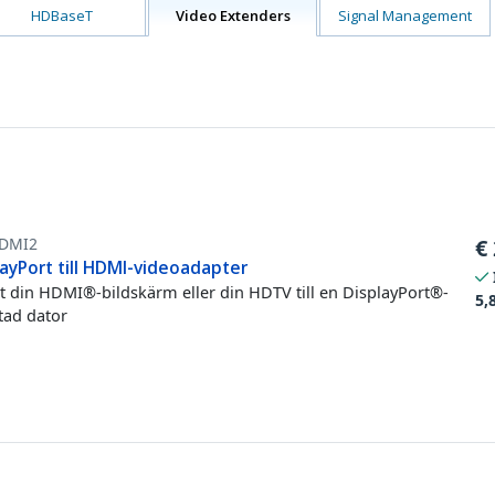
HDBaseT
Video Extenders
Signal Management
DMI2
€
layPort till HDMI-videoadapter
t din HDMI®-bildskärm eller din HDTV till en DisplayPort®-
5,
tad dator