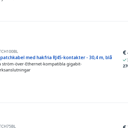
TCH100BL
€
patchkabel med hakfria RJ45-kontakter - 30,4 m, blå
 ström-över-Ethernet-kompatibla gigabit-
27
rksanslutningar
TCH75BL
€