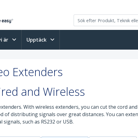
vi är
Upptäck
deo Extenders
ired and Wireless
extenders. With wireless extenders, you can cut the cord and 
od of distributing signals over great distances. You can ex
l signals, such as RS232 or USB.