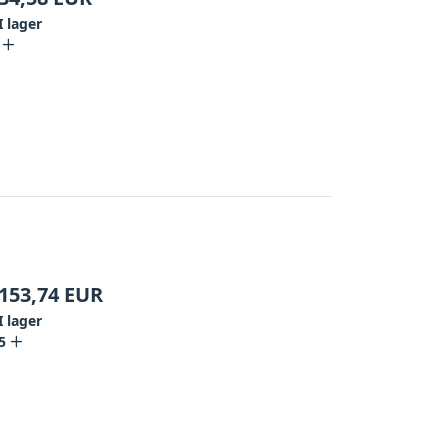
I lager
153,74
EUR
I lager
5