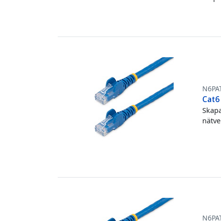
N6PA
Cat6 
Skapa
nätve
N6PA