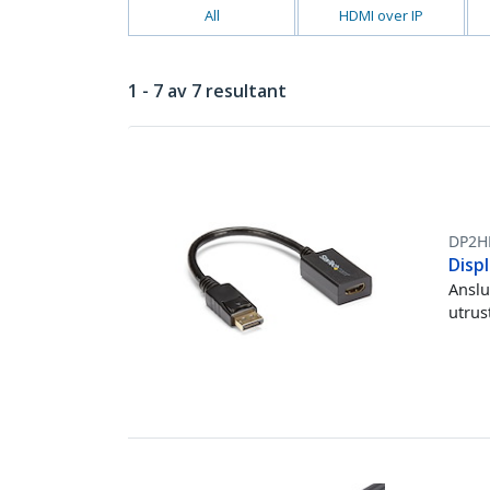
All
HDMI over IP
1 - 7 av 7 resultant
DP2H
Disp
Anslu
utrus