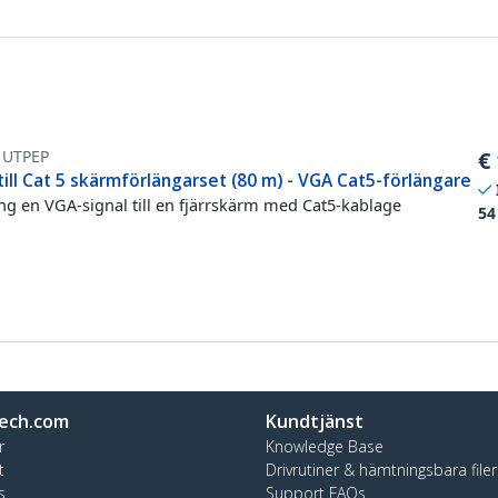
1UTPEP
€
ill Cat 5 skärmförlängarset (80 m) - VGA Cat5-förlängare
ng en VGA-signal till en fjärrskärm med Cat5-kablage
54
ech.com
Kundtjänst
r
Knowledge Base
t
Drivrutiner & hämtningsbara filer
s
Support FAQs