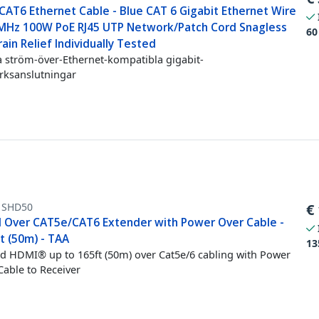
CAT6 Ethernet Cable - Blue CAT 6 Gigabit Ethernet Wire
MHz 100W PoE RJ45 UTP Network/Patch Cord Snagless
60
ain Relief Individually Tested
 ström-över-Ethernet-kompatibla gigabit-
rksanslutningar
1SHD50
€
 Over CAT5e/CAT6 Extender with Power Over Cable -
t (50m) - TAA
13
d HDMI® up to 165ft (50m) over Cat5e/6 cabling with Power
Cable to Receiver