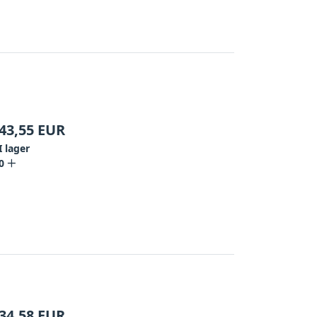
43,55
EUR
I lager
0
34,58
EUR