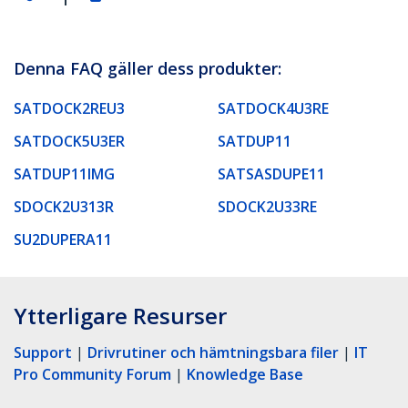
Denna FAQ gäller dess produkter:
SATDOCK2REU3
SATDOCK4U3RE
SATDOCK5U3ER
SATDUP11
SATDUP11IMG
SATSASDUPE11
SDOCK2U313R
SDOCK2U33RE
SU2DUPERA11
Ytterligare Resurser
Support
|
Drivrutiner och hämtningsbara filer
|
IT
Pro Community Forum
|
Knowledge Base