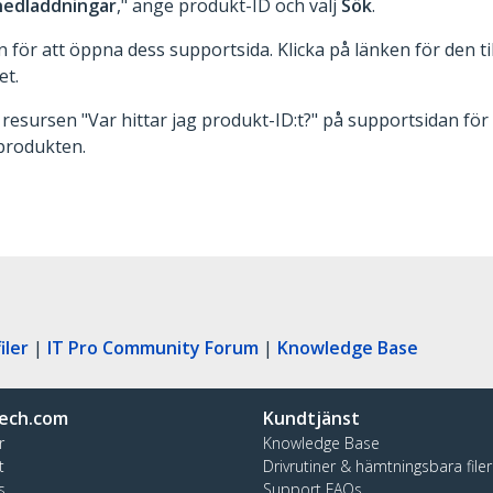
nedladdningar
," ange produkt-ID och välj
Sök
.
för att öppna dess supportsida. Klicka på länken för den ti
et.
esursen "Var hittar jag produkt-ID:t?" på supportsidan för a
 produkten.
iler
|
IT Pro Community Forum
|
Knowledge Base
ech.com
Kundtjänst
r
Knowledge Base
t
Drivrutiner & hämtningsbara filer
s
Support FAQs