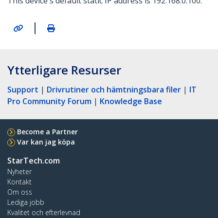
This device's default static IP address is 192.168.0.100.
|
Ytterligare Resurser
Support
|
Drivrutiner och hämtningsbara filer
|
IT
Pro Community Forum
|
Knowledge Base
Become a Partner
Var kan jag köpa
StarTech.com
Nyheter
Kontakt
Om oss
Lediga jobb
Kvalitet och efterlevnad