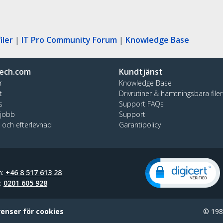
iler
|
IT Pro Community Forum
|
Knowledge Base
ech.com
Kundtjänst
r
Knowledge Base
t
Drivrutiner & hämtningsbara filer
s
Support FAQs
 jobb
Support
t och efterlevnad
Garantipolicy
n:
+46 8 517 613 28
t:
0201 605 928
renser för cookies
© 1985