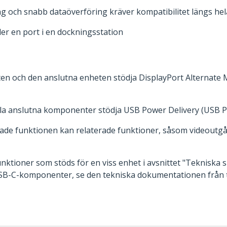
 och snabb dataöverföring kräver kompatibilitet längs hela
ler en port i en dockningsstation
n och den anslutna enheten stödja DisplayPort Alternate 
lla anslutna komponenter stödja USB Power Delivery (USB P
e funktionen kan relaterade funktioner, såsom videoutgång
nktioner som stöds för en viss enhet i avsnittet "Tekniska s
SB-C-komponenter, se den tekniska dokumentationen från ti