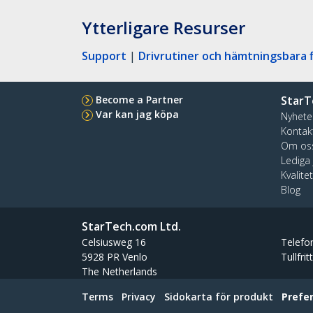
Ytterligare Resurser
Support
|
Drivrutiner och hämtningsbara f
Become a Partner
StarT
Var kan jag köpa
Nyhete
Kontak
Om os
Lediga
Kvalite
Blog
StarTech.com Ltd.
Celsiusweg 16
Telefo
5928 PR Venlo
Tullfrit
The Netherlands
Terms
Privacy
Sidokarta för produkt
Prefe