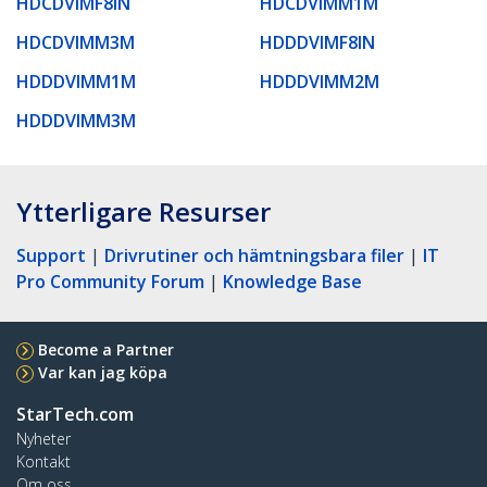
HDCDVIMF8IN
HDCDVIMM1M
HDCDVIMM3M
HDDDVIMF8IN
HDDDVIMM1M
HDDDVIMM2M
HDDDVIMM3M
Ytterligare Resurser
Support
|
Drivrutiner och hämtningsbara filer
|
IT
Pro Community Forum
|
Knowledge Base
Become a Partner
Var kan jag köpa
StarTech.com
Nyheter
Kontakt
Om oss