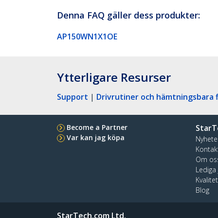
Denna FAQ gäller dess produkter:
AP150WN1X1OE
Ytterligare Resurser
Support
|
Drivrutiner och hämtningsbara f
Become a Partner
StarT
Var kan jag köpa
Nyhete
Kontak
Om os
Lediga
Kvalite
Blog
StarTech.com Ltd.