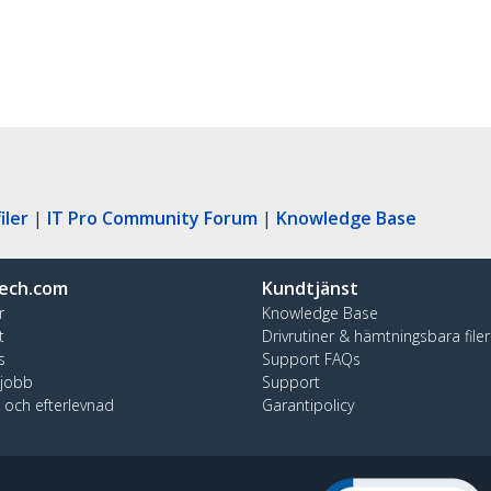
iler
|
IT Pro Community Forum
|
Knowledge Base
ech.com
Kundtjänst
r
Knowledge Base
t
Drivrutiner & hämtningsbara filer
s
Support FAQs
 jobb
Support
t och efterlevnad
Garantipolicy