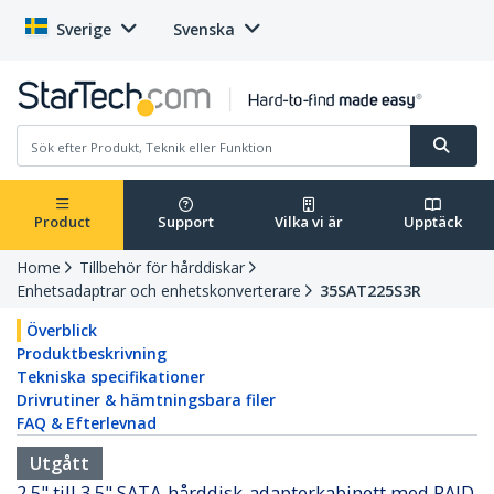
Sverige
Svenska
Product
Support
Vilka vi är
Upptäck
Home
Tillbehör för hårddiskar
Enhetsadaptrar och enhetskonverterare
35SAT225S3R
Överblick
Produktbeskrivning
Tekniska specifikationer
Drivrutiner & hämtningsbara filer
FAQ & Efterlevnad
Utgått
2,5" till 3,5" SATA-hårddisk-adapterkabinett med RAID