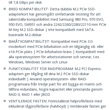
till 7,8 GBps per disk
BRED KOMPATIBILITET: Detta dubbla M.2 PCIe SSD-
adapterkort har genomgått omfattande testning för att
säkerställa kompatibilitet med Samsung 980 Pro, 970 EVO,
950 EVO, SM951 och andra 2242/2260/2280/22110 mm PCIe
M-Key M.2 SSD-diskar | Inte kompatibelt med SATA-
baserade M.2-diskar
BAKÅTKOMPATIBILITET: Kompatibel med PCIe 3.0-
moderkort med PCIe-bifurkation och en tillgänglig x8- eller
x16-PCIe-plats | PCIe-bifurkation krävs | Kompatibelt med
alla operativsystem för arbetsstationer och servrar, t.ex.
Windows, Windows Server och Linux
FUNKTIONALITET FÖR RAIDPROGRAM: M.2 PCI Express-
adaptern ger tillgång till dina M.2 PCIe SSD-diskar
individuellt | Använd operativsystem- eller RAID-
programvara från tredje part för att bygga en matris och
tillföra redundans, högre kapacitet eller prestanda genom
RAID 0, RAID 1 eller JBOD
VENTILERADE FÄSTEN: Förinstallerat helprofilsfäste med
inkluderat lågprofilsfäste (halvhöjd) | Ventilerade fästen ger