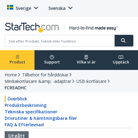
Sverige
Svenska
Product
Support
Vilka vi är
Upptäck
Home
Tillbehör för hårddiskar
Mediakortläsare &amp; -adaptrar
USB-kortläsare
FCREADHC
Överblick
Produktbeskrivning
Tekniska specifikationer
Drivrutiner & hämtningsbara filer
FAQ & Efterlevnad
Utgått