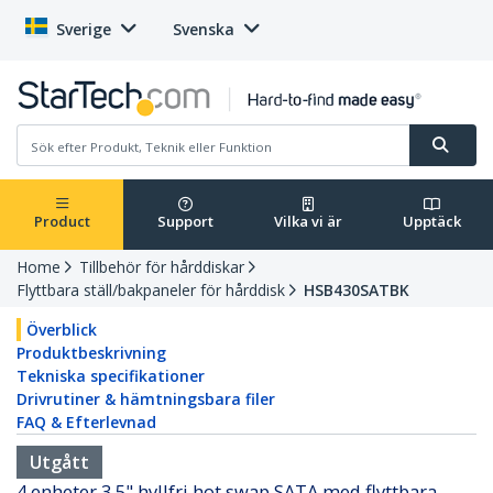
Sverige
Svenska
Product
Support
Vilka vi är
Upptäck
Home
Tillbehör för hårddiskar
Flyttbara ställ/bakpaneler för hårddisk
HSB430SATBK
Överblick
Produktbeskrivning
Tekniska specifikationer
Drivrutiner & hämtningsbara filer
FAQ & Efterlevnad
Utgått
4 enheter 3,5" hyllfri hot swap SATA med flyttbara