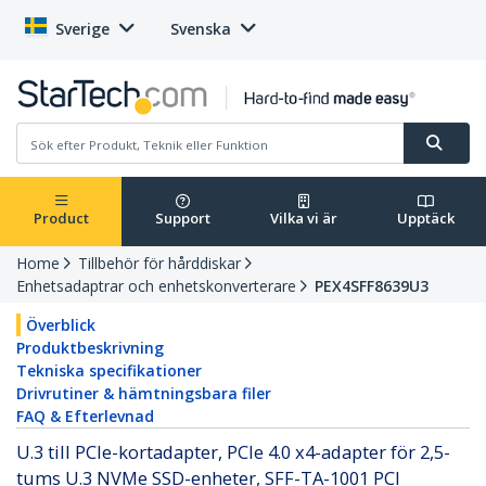
Sverige
Svenska
Product
Support
Vilka vi är
Upptäck
Home
Tillbehör för hårddiskar
Enhetsadaptrar och enhetskonverterare
PEX4SFF8639U3
Överblick
Produktbeskrivning
Tekniska specifikationer
Drivrutiner & hämtningsbara filer
FAQ & Efterlevnad
U.3 till PCIe-kortadapter, PCIe 4.0 x4-adapter för 2,5-
tums U.3 NVMe SSD-enheter, SFF-TA-1001 PCI