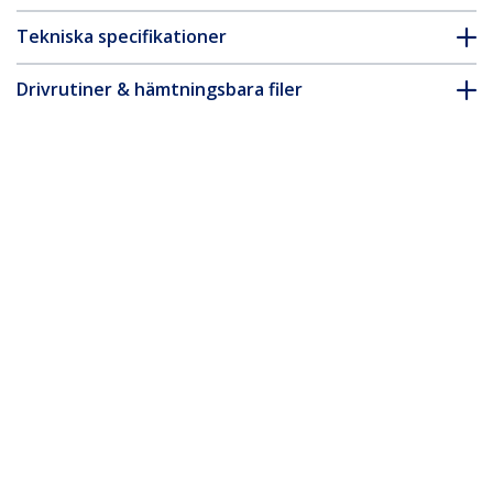
Tekniska specifikationer
Drivrutiner & hämtningsbara filer
FAQ & Efterlevnad
* Produkters utseende och specifikationer kan komma att ändras
utan förvarning.
Du kanske också gillar