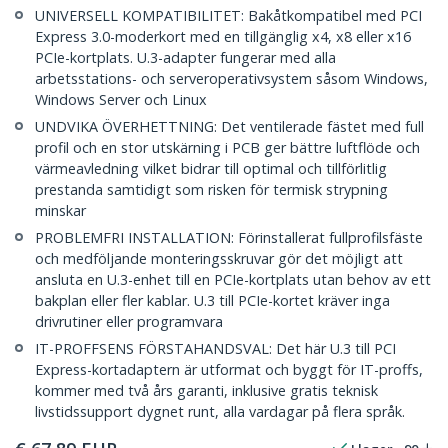
UNIVERSELL KOMPATIBILITET: Bakåtkompatibel med PCI
Express 3.0-moderkort med en tillgänglig x4, x8 eller x16
PCIe-kortplats. U.3-adapter fungerar med alla
arbetsstations- och serveroperativsystem såsom Windows,
Windows Server och Linux
UNDVIKA ÖVERHETTNING: Det ventilerade fästet med full
profil och en stor utskärning i PCB ger bättre luftflöde och
värmeavledning vilket bidrar till optimal och tillförlitlig
prestanda samtidigt som risken för termisk strypning
minskar
PROBLEMFRI INSTALLATION: Förinstallerat fullprofilsfäste
och medföljande monteringsskruvar gör det möjligt att
ansluta en U.3-enhet till en PCIe-kortplats utan behov av ett
bakplan eller fler kablar. U.3 till PCIe-kortet kräver inga
drivrutiner eller programvara
IT-PROFFSENS FÖRSTAHANDSVAL: Det här U.3 till PCI
Express-kortadaptern är utformat och byggt för IT-proffs,
kommer med två års garanti, inklusive gratis teknisk
livstidssupport dygnet runt, alla vardagar på flera språk.