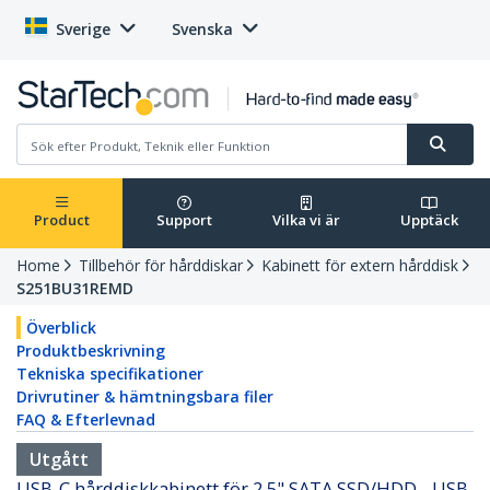
Sverige
Svenska
Product
Support
Vilka vi är
Upptäck
Home
Tillbehör för hårddiskar
Kabinett för extern hårddisk
S251BU31REMD
Överblick
Produktbeskrivning
Tekniska specifikationer
Drivrutiner & hämtningsbara filer
FAQ & Efterlevnad
Utgått
USB-C hårddiskkabinett för 2,5" SATA SSD/HDD - USB