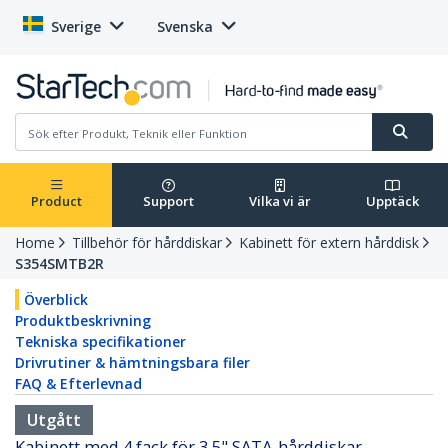
Sverige
Svenska
Product
Support
Vilka vi är
Upptäck
Home
Tillbehör för hårddiskar
Kabinett för extern hårddisk
S354SMTB2R
Överblick
Produktbeskrivning
Tekniska specifikationer
Drivrutiner & hämtningsbara filer
FAQ & Efterlevnad
Utgått
Kabinett med 4 fack för 3,5" SATA-hårddiskar -