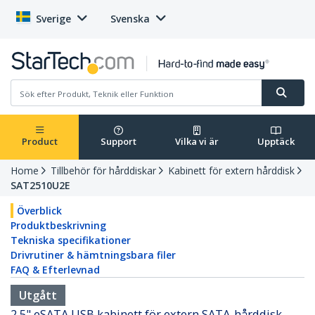
Sverige
Svenska
Product
Support
Vilka vi är
Upptäck
Home
Tillbehör för hårddiskar
Kabinett för extern hårddisk
SAT2510U2E
Överblick
Produktbeskrivning
Tekniska specifikationer
Drivrutiner & hämtningsbara filer
FAQ & Efterlevnad
Utgått
2,5" eSATA USB kabinett för extern SATA-hårddisk