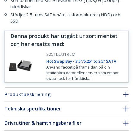
Kompatibel med SATA revision 1/2/3 (1,5/3,0/6,0 Gbps) -
hårddiskar
Stödjer 2,5 tums SATA-hårdisksformfaktorer (HDD) och
SSD.
Denna produkt har utgått ur sortimentet
och har ersatts med
:
S251BU31REM
Hot Swap Bay - 3.5"/5.25" to 2.5" SATA
Använd facket på framsidan på din
stationära dator eller server som ett hot
swap-fack för hårddiskar
Produktbeskrivning
Tekniska specifikationer
Drivrutiner & hämtningsbara filer