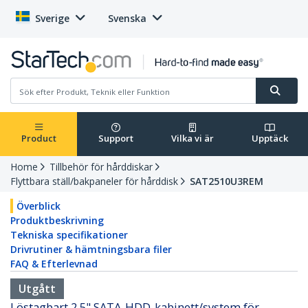
Sverige
Svenska
Product
Support
Vilka vi är
Upptäck
Home
Tillbehör för hårddiskar
Flyttbara ställ/bakpaneler för hårddisk
SAT2510U3REM
Överblick
Produktbeskrivning
Tekniska specifikationer
Drivrutiner & hämtningsbara filer
FAQ & Efterlevnad
Utgått
Löstagbart 2,5" SATA-HDD-kabinett/system för