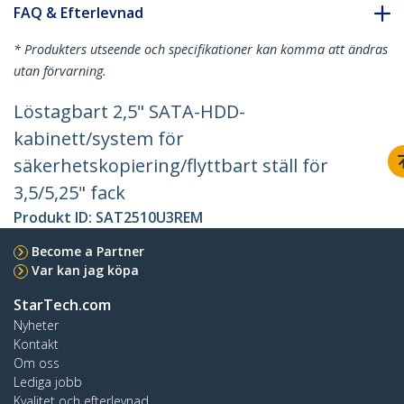
FAQ & Efterlevnad
* Produkters utseende och specifikationer kan komma att ändras
utan förvarning.
Löstagbart 2,5" SATA-HDD-
kabinett/system för
säkerhetskopiering/flyttbart ställ för
3,5/5,25" fack
Produkt ID:
SAT2510U3REM
Become a Partner
Var kan jag köpa
StarTech.com
Nyheter
Kontakt
Om oss
Lediga jobb
Kvalitet och efterlevnad