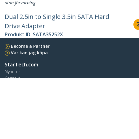
utan förvarning.
Dual 2.5in to Single 3.5in SATA Hard
Drive Adapter
Produkt ID:
SATA35252X
Become a Partner
Var kan jag köpa
StarTech.com
Nyheter
Kontakt
Om oss
Lediga jobb
Kvalitet och efterlevnad
Blog
Kundtjänst
Knowledge Base
Drivrutiner & hämtningsbara filer
Support FAQs