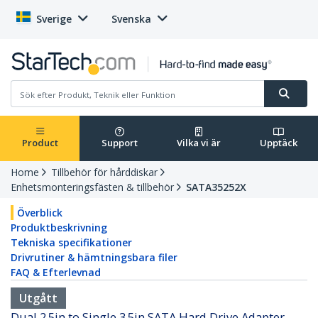
Sverige
Svenska
Product
Support
Vilka vi är
Upptäck
Home
Tillbehör för hårddiskar
Enhetsmonteringsfästen & tillbehör
SATA35252X
Överblick
Produktbeskrivning
Tekniska specifikationer
Drivrutiner & hämtningsbara filer
FAQ & Efterlevnad
Utgått
Dual 2.5in to Single 3.5in SATA Hard Drive Adapter