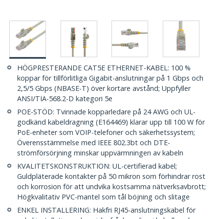
HÖGPRESTERANDE CAT5E ETHERNET-KABEL: 100 %
koppar för tillförlitliga Gigabit-anslutningar på 1 Gbps och
2,5/5 Gbps (NBASE-T) över kortare avstånd; Uppfyller
ANSI/TIA-568.2-D kategori 5e
POE-STÖD: Tvinnade kopparledare på 24 AWG och UL-
godkänd kabeldragning (E164469) klarar upp till 100 W för
PoE-enheter som VOIP-telefoner och säkerhetssystem;
Överensstämmelse med IEEE 802.3bt och DTE-
strömförsörjning minskar uppvärmningen av kabeln
KVALITETSKONSTRUKTION: UL-certifierad kabel;
Guldpläterade kontakter på 50 mikron som förhindrar rost
och korrosion för att undvika kostsamma nätverksavbrott;
Högkvalitativ PVC-mantel som tål böjning och slitage
ENKEL INSTALLERING: Hakfri RJ45-anslutningskabel för