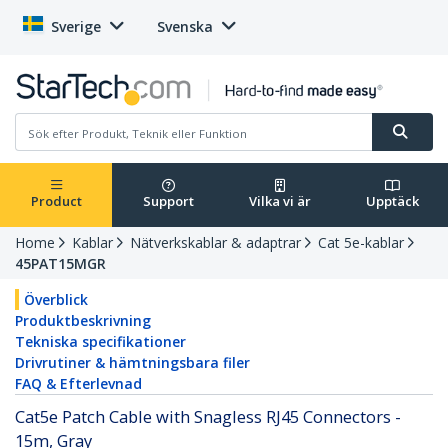
Sverige
Svenska
Product
Support
Vilka vi är
Upptäck
Home
Kablar
Nätverkskablar & adaptrar
Cat 5e-kablar
45PAT15MGR
Överblick
Produktbeskrivning
Tekniska specifikationer
Drivrutiner & hämtningsbara filer
FAQ & Efterlevnad
Cat5e Patch Cable with Snagless RJ45 Connectors -
15m, Gray