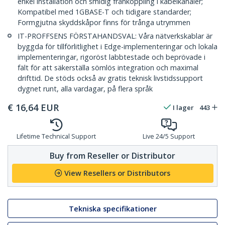
enkel installation och smidig frånkoppling i kabelkanaler;
Kompatibel med 1GBASE-T och tidigare standarder;
Formgjutna skyddskåpor finns för trånga utrymmen
IT-PROFFSENS FÖRSTAHANDSVAL: Våra nätverkskablar är
byggda för tillförlitlighet i Edge-implementeringar och lokala
implementeringar, rigoröst labbtestade och beprövade i
fält för att säkerställa sömlös integration och maximal
drifttid. De stöds också av gratis teknisk livstidssupport
dygnet runt, alla vardagar, på flera språk
€
16,64
EUR
I lager
443
Lifetime Technical Support
Live 24/5 Support
Buy from Reseller or Distributor
View Resellers or Distributors
Tekniska specifikationer