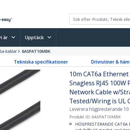
vi är
Upptäck
6a-kablar
6ASPAT10MBK
Tekniska specifikationer
Drivrutiner & häm
10m CAT6a Ethernet C
Snagless RJ45 100W 
Network Cable w/Strai
Tested/Wiring is UL C
Leverera högpresterande 10 
Produkt ID:
6ASPAT10MBK
HÖGPRESTERANDE CAT6A ET