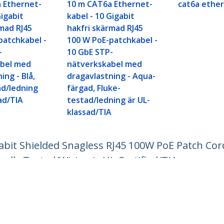
 Ethernet-
10 m CAT6a Ethernet-
cat6a ethe
Gigabit
kabel - 10 Gigabit
rmad RJ45
hakfri skärmad RJ45
patchkabel -
100 W PoE-patchkabel -
-
10 GbE STP-
abel med
nätverkskabel med
ing - Blå,
dragavlastning - Aqua-
ad/ledning
färgad, Fluke-
ad/TIA
testad/ledning är UL-
klassad/TIA
abit Shielded Snagless RJ45 100W PoE Patch Co
dually Tested/Wiring is UL Certified/TIA
ech.com
Kundtjänst
r
Knowledge Base
t
Drivrutiner & hämtningsbara filer