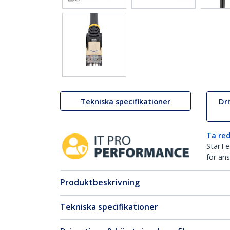
Tekniska specifikationer
Dr
Ta red
StarTec
för ans
Produktbeskrivning
Tekniska specifikationer