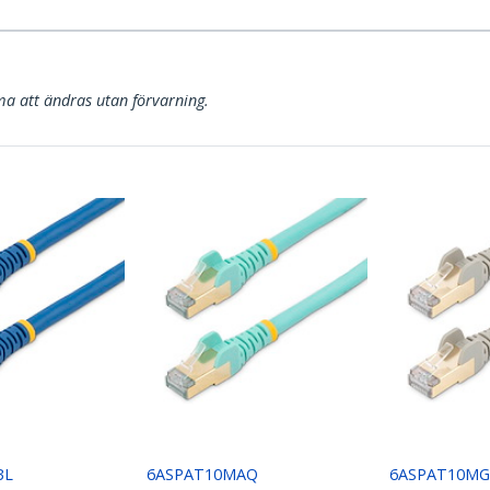
a att ändras utan förvarning.
BL
6ASPAT10MAQ
6ASPAT10MG