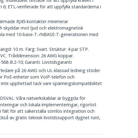
ng. Individuellt testade för att uppfylla kraven i
 6; ETL-verifierade för att uppfylla standarderna i
rmade RJ45-kontakter minimerar
h skyddar mot ljud och elektromagnetisk
ibla med 10-base-T-/NBASE-T-generationen med
gd: 10 m. Färg: Svart. Struktur: 4 par STP.
 PVC. Tråddimension: 26 AWG koppar.
68-B.2-10; Garanti: Livstidsgaranti
edare på 26 AWG och UL-klassad ledning stöder
för PoE-enheter som VoIP-telefon och
r inte upphettad tack vare spänningskompatibilitet
AL: Våra nätverkskablar är byggda för
menteringar och lokala implementeringar, rigoröst
fält för att säkerställa sömlös integration och
ckså av gratis teknisk livstidssupport dygnet runt,