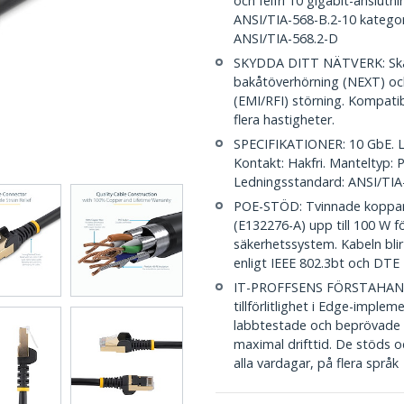
och felfri 10 gigabit-anslutni
ANSI/TIA-568-B.2-10 kategori
ANSI/TIA-568.2-D
SKYDDA DITT NÄTVERK: Skä
bakåtöverhörning (NEXT) oc
(EMI/RFI) störning. Kompat
flera hastigheter.
SPECIFIKATIONER: 10 GbE. Län
Kontakt: Hakfri. Manteltyp:
Ledningsstandard: ANSI/TIA-5
POE-STÖD: Tvinnade kopparl
(E132276-A) upp till 100 W 
säkerhetssystem. Kabeln bli
enligt IEEE 802.3bt och DTE
IT-PROFFSENS FÖRSTAHANDSV
tillförlitlighet i Edge-imple
labbtestade och beprövade i 
maximal drifttid. De stöds o
alla vardagar, på flera språk