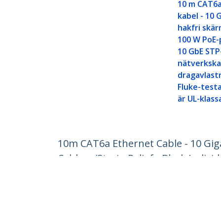
10 m CAT6a
kabel - 10 
hakfri skä
100 W PoE-
10 GbE STP
nätverksk
dragavlastn
Fluke-test
är UL-klass
10m CAT6a Ethernet Cable - 10 Gig
Cable w/Strain Relief - Black Indivi
Produkt ID:
6ASPAT10MBK
Become a Partner
StarT
Var kan jag köpa
Nyhete
Kontak