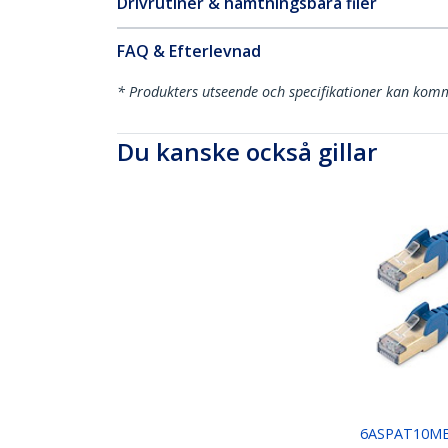
Drivrutiner & hämtningsbara filer
FAQ & Efterlevnad
* Produkters utseende och specifikationer kan komm
Du kanske också gillar
6ASPAT10M