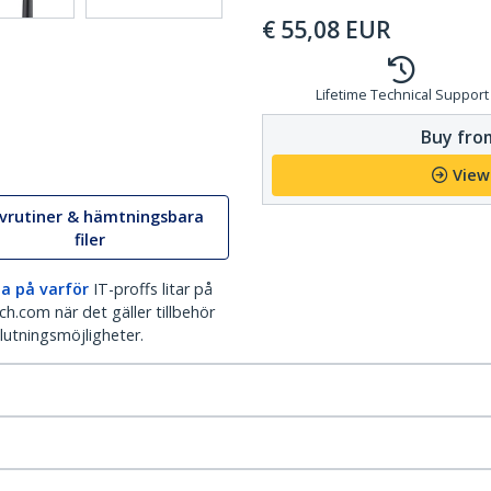
€
55,08
EUR
Lifetime Technical Support
Buy from
View
ivrutiner & hämtningsbara
filer
a på varför
IT-proffs litar på
h.com när det gäller tillbehör
lutningsmöjligheter.