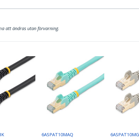
a att ändras utan förvarning.
BK
6ASPAT10MAQ
6ASPAT10MG