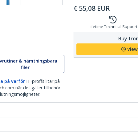
€
55,08
EUR
Lifetime Technical Support
Buy from
View
ivrutiner & hämtningsbara
filer
a på varför
IT-proffs litar på
h.com när det gäller tillbehör
lutningsmöjligheter.