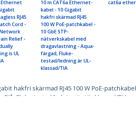
 Ethernet
10 m CAT6a Ethernet-
cat6a ethe
Gigabit
kabel - 10 Gigabit
agless RJ45
hakfri skärmad RJ45
atch Cord -
100 W PoE-patchkabel -
 Network
10 GbE STP-
ain Relief -
nätverkskabel med
dually
dragavlastning - Aqua-
ing is UL
färgad, Fluke-
IA
testad/ledning är UL-
klassad/TIA
gabit hakfri skärmad RJ45 100 W PoE-patchkabel
 Blå, Fluke-testad/ledning är UL-klassad/TIA
ech.com
Kundtjänst
r
Knowledge Base
t
Drivrutiner & hämtningsbara filer