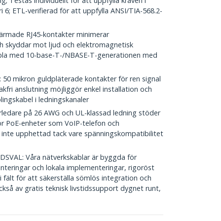
ng; Testas individuellt för att uppfylla kraven i
 6; ETL-verifierad för att uppfylla ANSI/TIA-568.2-
rmade RJ45-kontakter minimerar
h skyddar mot ljud och elektromagnetisk
ibla med 10-base-T-/NBASE-T-generationen med
mikron guldpläterade kontakter för ren signal
kfri anslutning möjliggör enkel installation och
lingskabel i ledningskanaler
edare på 26 AWG och UL-klassad ledning stöder
för PoE-enheter som VoIP-telefon och
r inte upphettad tack vare spänningskompatibilitet
AL: Våra nätverkskablar är byggda för
menteringar och lokala implementeringar, rigoröst
fält för att säkerställa sömlös integration och
ckså av gratis teknisk livstidssupport dygnet runt,