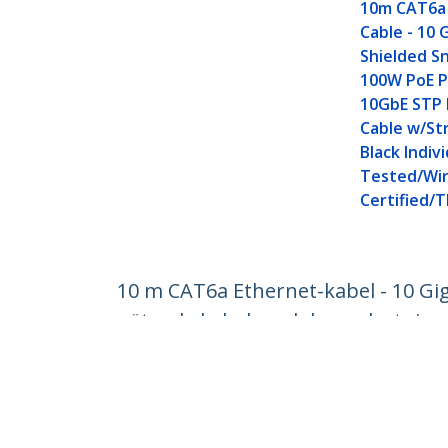
10m CAT6a
Cable - 10 
Shielded Sn
100W PoE P
10GbE STP
Cable w/Str
Black Indivi
Tested/Wir
Certified/T
10 m CAT6a Ethernet-kabel - 10 Gi
nätverkskabel med dragavlastning -
Produkt ID:
6ASPAT10MBL
Become a Partner
StarT
Var kan jag köpa
Nyhete
Kontak