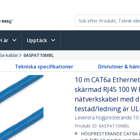
vi är
Upptäck
6a-kablar
6ASPAT10MBL
Tekniska specifikationer
Drivrutiner & häm
10 m CAT6a Ethernet-
skärmad RJ45 100 W 
nätverkskabel med dr
testad/ledning är UL
Leverera högpresterande 10 
Produkt ID:
6ASPAT10MBL
HÖGPRESTERANDE CAT6A ET