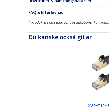
Drivrutiner & hämtningsbara filer
FAQ & Efterlevnad
* Produkters utseende och specifikationer kan komm
Du kanske också gillar
6ASPAT10M