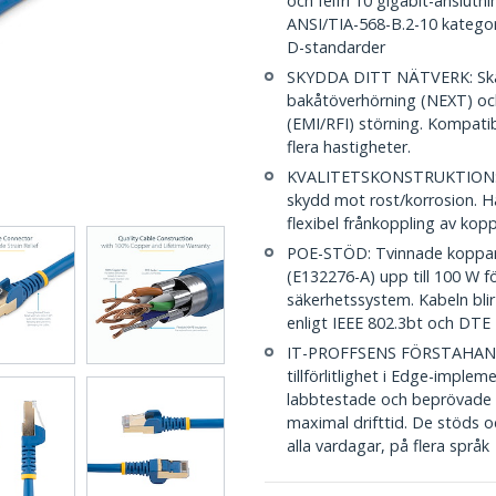
och felfri 10 gigabit-anslutni
ANSI/TIA-568-B.2-10 kategori
D-standarder
SKYDDA DITT NÄTVERK: Skä
bakåtöverhörning (NEXT) oc
(EMI/RFI) störning. Kompat
flera hastigheter.
KVALITETSKONSTRUKTION: 50 
skydd mot rost/korrosion. Ha
flexibel frånkoppling av kopp
POE-STÖD: Tvinnade kopparl
(E132276-A) upp till 100 W 
säkerhetssystem. Kabeln bli
enligt IEEE 802.3bt och DTE
IT-PROFFSENS FÖRSTAHANDSV
tillförlitlighet i Edge-imple
labbtestade och beprövade i 
maximal drifttid. De stöds o
alla vardagar, på flera språk