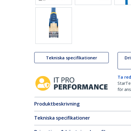
Tekniska specifikationer
Dr
Ta red
StarTec
för ans
Produktbeskrivning
Tekniska specifikationer