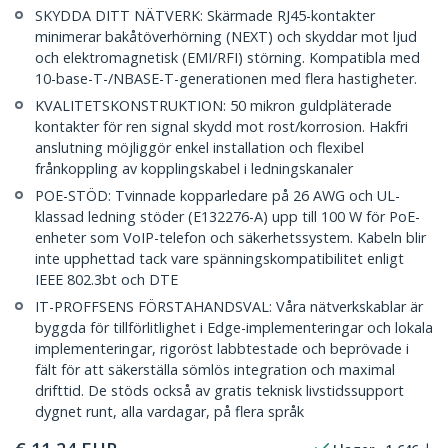
SKYDDA DITT NÄTVERK: Skärmade RJ45-kontakter
minimerar bakåtöverhörning (NEXT) och skyddar mot ljud
och elektromagnetisk (EMI/RFI) störning. Kompatibla med
10-base-T-/NBASE-T-generationen med flera hastigheter.
KVALITETSKONSTRUKTION: 50 mikron guldpläterade
kontakter för ren signal skydd mot rost/korrosion. Hakfri
anslutning möjliggör enkel installation och flexibel
frånkoppling av kopplingskabel i ledningskanaler
POE-STÖD: Tvinnade kopparledare på 26 AWG och UL-
klassad ledning stöder (E132276-A) upp till 100 W för PoE-
enheter som VoIP-telefon och säkerhetssystem. Kabeln blir
inte upphettad tack vare spänningskompatibilitet enligt
IEEE 802.3bt och DTE
IT-PROFFSENS FÖRSTAHANDSVAL: Våra nätverkskablar är
byggda för tillförlitlighet i Edge-implementeringar och lokala
implementeringar, rigoröst labbtestade och beprövade i
fält för att säkerställa sömlös integration och maximal
drifttid. De stöds också av gratis teknisk livstidssupport
dygnet runt, alla vardagar, på flera språk