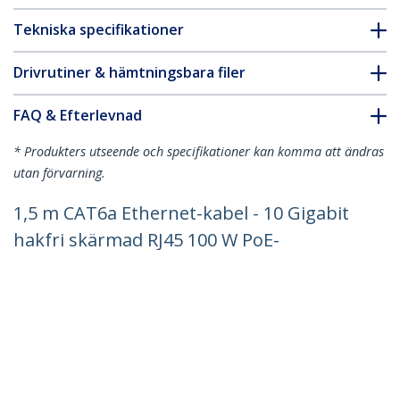
Tekniska specifikationer
Drivrutiner & hämtningsbara filer
FAQ & Efterlevnad
* Produkters utseende och specifikationer kan komma att ändras
utan förvarning.
1,5 m CAT6a Ethernet-kabel - 10 Gigabit
hakfri skärmad RJ45 100 W PoE-
patchkabel - 10 GbE STP-nätverkskabel
med dragavlastning - Aqua-färgad,
Fluke-testad/ledning är UL-klassad/TIA
Produkt ID:
6ASPAT150CMAQ
Become a Partner
Var kan jag köpa