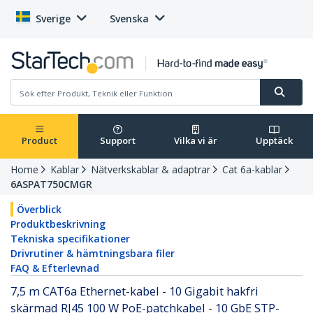
Sverige
Svenska
Product
Support
Vilka vi är
Upptäck
Home
Kablar
Nätverkskablar & adaptrar
Cat 6a-kablar
6ASPAT750CMGR
Överblick
Produktbeskrivning
Tekniska specifikationer
Drivrutiner & hämtningsbara filer
FAQ & Efterlevnad
7,5 m CAT6a Ethernet-kabel - 10 Gigabit hakfri
skärmad RJ45 100 W PoE-patchkabel - 10 GbE STP-