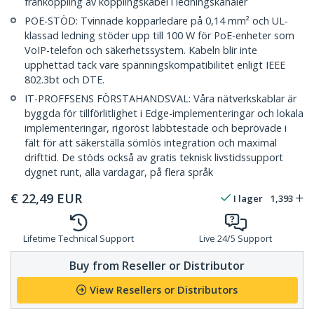
frånkoppling av kopplingskabel i ledningskanaler
POE-STÖD: Tvinnade kopparledare på 0,14 mm² och UL-
klassad ledning stöder upp till 100 W för PoE-enheter som
VoIP-telefon och säkerhetssystem. Kabeln blir inte
upphettad tack vare spänningskompatibilitet enligt IEEE
802.3bt och DTE.
IT-PROFFSENS FÖRSTAHANDSVAL: Våra nätverkskablar är
byggda för tillförlitlighet i Edge-implementeringar och lokala
implementeringar, rigoröst labbtestade och beprövade i
fält för att säkerställa sömlös integration och maximal
drifttid. De stöds också av gratis teknisk livstidssupport
dygnet runt, alla vardagar, på flera språk
€
22,49
EUR
I lager
1,393
Lifetime Technical Support
Live 24/5 Support
Buy from Reseller or Distributor
View Resellers or Distributors