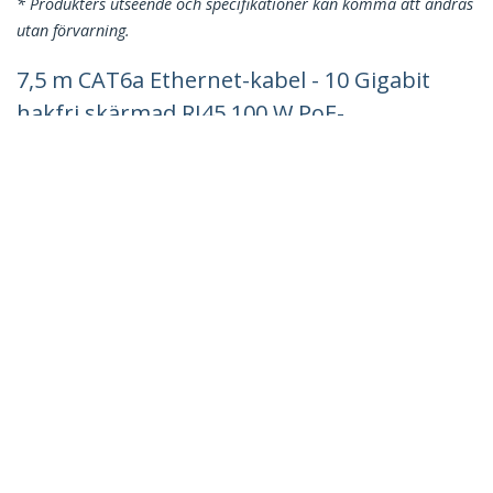
* Produkters utseende och specifikationer kan komma att ändras
utan förvarning.
7,5 m CAT6a Ethernet-kabel - 10 Gigabit
hakfri skärmad RJ45 100 W PoE-
patchkabel - 10 GbE STP-nätverkskabel
med dragavlastning - Grå, Fluke-
testad/ledning är UL-klassad/TIA
Produkt ID:
6ASPAT750CMGR
Become a Partner
Var kan jag köpa
StarTech.com
Nyheter
Kontakt
Om oss
Lediga jobb
Kvalitet och efterlevnad
Blog