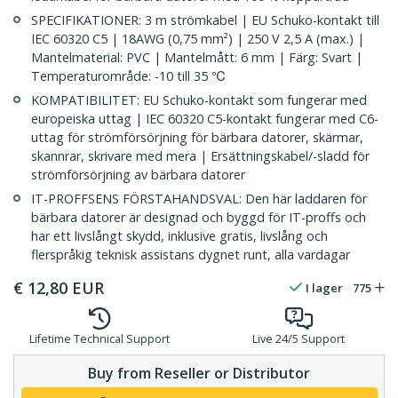
SPECIFIKATIONER: 3 m strömkabel | EU Schuko-kontakt till
IEC 60320 C5 | 18AWG (0,75 mm²) | 250 V 2,5 A (max.) |
Mantelmaterial: PVC | Mantelmått: 6 mm | Färg: Svart |
Temperaturområde: -10 till 35 ℃
KOMPATIBILITET: EU Schuko-kontakt som fungerar med
europeiska uttag | IEC 60320 C5-kontakt fungerar med C6-
uttag för strömförsörjning för bärbara datorer, skärmar,
skannrar, skrivare med mera | Ersättningskabel/-sladd för
strömförsörjning av bärbara datorer
IT-PROFFSENS FÖRSTAHANDSVAL: Den här laddaren för
bärbara datorer är designad och byggd för IT-proffs och
har ett livslångt skydd, inklusive gratis, livslång och
flerspråkig teknisk assistans dygnet runt, alla vardagar
€
12,80
EUR
I lager
775
Lifetime Technical Support
Live 24/5 Support
Buy from Reseller or Distributor