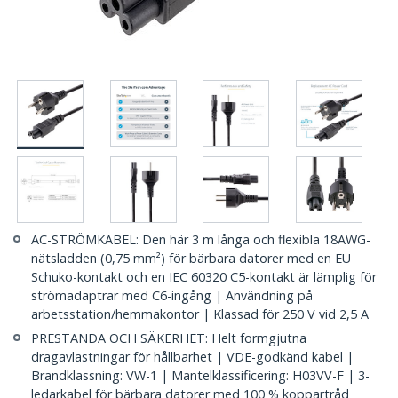
AC-STRÖMKABEL: Den här 3 m långa och flexibla 18AWG-
nätsladden (0,75 mm²) för bärbara datorer med en EU
Schuko-kontakt och en IEC 60320 C5-kontakt är lämplig för
strömadaptrar med C6-ingång | Användning på
arbetsstation/hemmakontor | Klassad för 250 V vid 2,5 A
PRESTANDA OCH SÄKERHET: Helt formgjutna
dragavlastningar för hållbarhet | VDE-godkänd kabel |
Brandklassning: VW-1 | Mantelklassificering: H03VV-F | 3-
ledarkabel för bärbara datorer med 100 % koppartråd