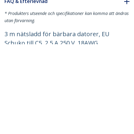
FAQ & Efterlevnad
* Produkters utseende och specifikationer kan komma att ändras
utan förvarning.
3 m nätsladd för bärbara datorer, EU
Schuko till C5, 2,5 A 250 V, 18AWG,
ersättningssladd för Notebook/bärbar
dator, strömadapter, laddkabel för
bärbar dator, C5-strömkabel
Produkt ID:
753E-3M-POWER-LEAD
Become a Partner
Var kan jag köpa
StarTech.com
Nyheter
Kontakt
Om oss
Lediga jobb