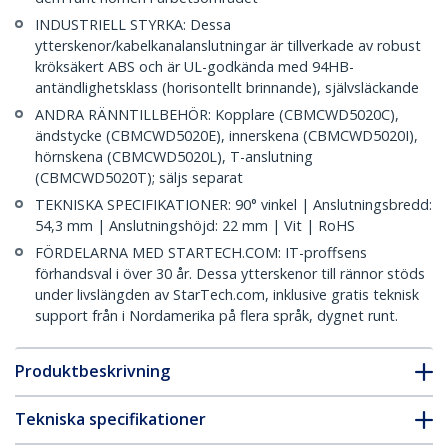
INDUSTRIELL STYRKA: Dessa
ytterskenor/kabelkanalanslutningar är tillverkade av robust
kröksäkert ABS och är UL-godkända med 94HB-
antändlighetsklass (horisontellt brinnande), självsläckande
ANDRA RÄNNTILLBEHÖR: Kopplare (CBMCWD5020C),
ändstycke (CBMCWD5020E), innerskena (CBMCWD5020I),
hörnskena (CBMCWD5020L), T-anslutning
(CBMCWD5020T); säljs separat
TEKNISKA SPECIFIKATIONER: 90° vinkel | Anslutningsbredd:
54,3 mm | Anslutningshöjd: 22 mm | Vit | RoHS
FÖRDELARNA MED STARTECH.COM: IT-proffsens
förhandsval i över 30 år. Dessa ytterskenor till rännor stöds
under livslängden av StarTech.com, inklusive gratis teknisk
support från i Nordamerika på flera språk, dygnet runt.
Produktbeskrivning
Tekniska specifikationer