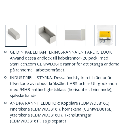
GE DIN KABELHANTERINGSRÄNNA EN FÄRDIG LOOK:
Använd dessa ändlock till kabelrännor (20 pack) med
StarTech.com CBMWD3816 rännor för att stänga ändarna
på rännorna i arbetsområdet.
INDUSTRIELL STYRKA: Dessa ändstycken till rännor är
tillverkade av robust kröksäkert ABS och är UL-godkända
med 94HB-antändlighetsklass (horisontellt brinnande),
självsläckande
ANDRA RÄNNTILLBEHÖR: Kopplare (CBMWD3816C),
innerskena (CBMWD3816I), hörnskena (CBMWD3816L),
ytterskena (CBMWD3816O), T-anslutningar
(CBMWD3816T); säljs separat