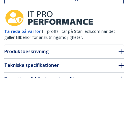
Ta reda på varför
IT-proffs litar på StarTech.com när det
gäller tillbehör för anslutningsmöjligheter.
Produktbeskrivning
Tekniska specifikationer
Drivrutiner & hämtningsbara filer
FAQ & Efterlevnad
Tillbehör
* Produkters utseende och specifikationer kan komma att ändras
utan förvarning.