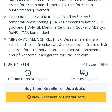
15 cm för 35 mm buntdiameter | 20 cm för 50 mm
buntdiameter | Svartvitt
TILLFÖRLITLIG SÄKERHET: - 40 °C till 85 °C/185 °F
temperaturklassificering | 94V-2 Flammability Rating | UL
godkänd | DNV-GL Maritime Certified | Godkänd ABS-typ |
RoHS | TAA-kompatibel
MINSKA AVFALL OCH KLUTTER: Dessa små elektriska
kabelband i plast är enkelt att återskapa och ställa in och är
idealiska för att omorganisera din arbetsstation hemma
eller på kontoret. 2 års garanti för StarTech.com
€
25,61
EUR
I lager
106
Lifetime Technical Support
Live 24/5 Support
Buy from Reseller or Distributor
View Resellers or Distributors