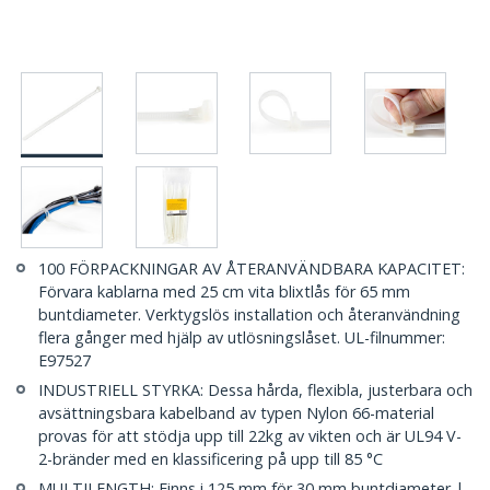
100 FÖRPACKNINGAR AV ÅTERANVÄNDBARA KAPACITET:
Förvara kablarna med 25 cm vita blixtlås för 65 mm
buntdiameter. Verktygslös installation och återanvändning
flera gånger med hjälp av utlösningslåset. UL-filnummer:
E97527
INDUSTRIELL STYRKA: Dessa hårda, flexibla, justerbara och
avsättningsbara kabelband av typen Nylon 66-material
provas för att stödja upp till 22kg av vikten och är UL94 V-
2-bränder med en klassificering på upp till 85 °C
MULTILENGTH: Finns i 125 mm för 30 mm buntdiameter |