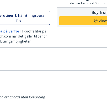
Lifetime Technical Support
Buy from
ivrutiner & hämtningsbara
filer
View
a på varför
IT-proffs litar på
h.com när det gäller tillbehör
lutningsmöjligheter.
a att ändras utan förvarning.