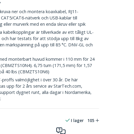
7
va ner och montera koaxkabel, RJ11-
45 CAT5/CAT6-nätverk och USB-kablar till
g eller murverk med en enda skruv eller spik
abelkopplingar är tillverkade av ett tåligt UL-
och har testats för att stödja upp till 8kg av
en märkspänning på upp till 85 °C. DNV-GL och
ed monterbart huvud kommer i 110 mm för 24
 (CBMZTS10N4). 6,75 tum (171,5 mm) för 1,57
på 40 lbs (CBMZTS10N6)
offs valmöjlighet i över 30 år. De här
as upp för 2 års service av StarTech.com,
 support dygnet runt, alla dagar i Nordamerika,
k
I lager
105