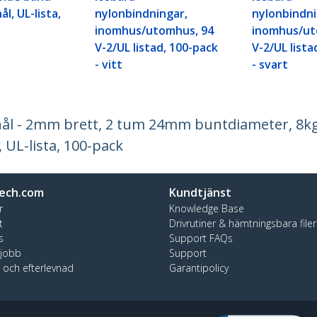
l, UL-lista,
nylonbindningar,
nylonbindni
inomhus/utomhus, 94
inomhus/ut
V-2/UL listad, 100-pack
V-2/UL lista
- vitt
- svart
 - 2mm brett, 2 tum 24mm buntdiameter, 8kg 
 UL-lista, 100-pack
ech.com
Kundtjänst
r
Knowledge Base
t
Drivrutiner & hämtningsbara filer
s
Support FAQs
 jobb
Support
t och efterlevnad
Garantipolicy