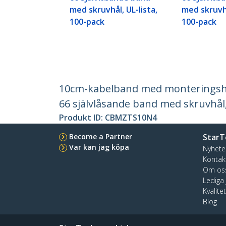
med skruvhål, UL-lista,
med skruvhå
100-pack
100-pack
10cm-kabelband med monteringshål
66 självlåsande band med skruvhål,
Produkt ID:
CBMZTS10N4
Become a Partner
StarT
Var kan jag köpa
Nyhete
Kontak
Om os
Lediga
Kvalite
Blog