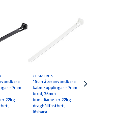
CBMZTRB6B
15cm återa
kabelkoppli
K
CBMZTRB6
bred, 35mm
nvändbara
15cm återanvändbara
buntdiamet
ingar - 7mm
kabelkopplingar - 7mm
draghållfast
bred, 35mm
lösbara
er 22kg
buntdiameter 22kg
nylonbindni
thet,
draghållfasthet,
inomhus/ut
lösbara