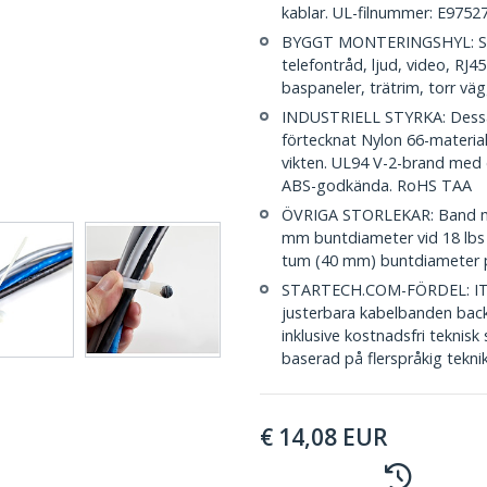
kablar. UL-filnummer: E9752
BYGGT MONTERINGSHYL: Skru
telefontråd, ljud, video, RJ
baspaneler, trätrim, torr väg
INDUSTRIELL STYRKA: Dessa k
förtecknat Nylon 66-material 
vikten. UL94 V-2-brand med 
ABS-godkända. RoHS TAA
ÖVRIGA STORLEKAR: Band m
mm buntdiameter vid 18 lbs
tum (40 mm) buntdiameter 
STARTECH.COM-FÖRDEL: IT-pr
justerbara kabelbanden back
inklusive kostnadsfri teknisk
baserad på flerspråkig tekni
€
14,08
EUR