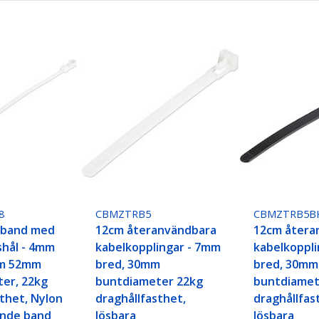
8
CBMZTRB5
CBMZTRB5B
lband med
12cm återanvändbara
12cm återa
hål - 4mm
kabelkopplingar - 7mm
kabelkoppl
um 52mm
bred, 30mm
bred, 30mm
er, 22kg
buntdiameter 22kg
buntdiamet
sthet, Nylon
draghållfasthet,
draghållfas
sande band
lösbara
lösbara