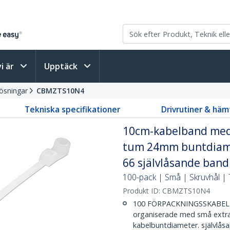
vi är
Upptäck
ösningar
CBMZTS10N4
Tekniska specifikationer
Drivrutiner & häm
10cm-kabelband med 
tum 24mm buntdiamet
66 självlåsande band
100-pack | Små | Skruvhål |
Produkt ID:
CBMZTS10N4
100 FÖRPACKNINGSSKABEL 
organiserade med små extra l
kabelbuntdiameter. självlåsa