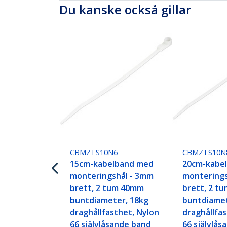
Du kanske också gillar
CBMZTS10N6
CBMZTS10N
15cm-kabelband med
20cm-kabe
monteringshål - 3mm
monterings
brett, 2 tum 40mm
brett, 2 t
buntdiameter, 18kg
buntdiamet
draghållfasthet, Nylon
draghållfa
66 självlåsande band
66 självlå