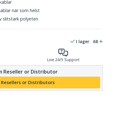
tkablar
 kablar när som helst
 slitstark polyeten
I lager
68
Live 24/5 Support
 Reseller or Distributor
 Resellers or Distributors