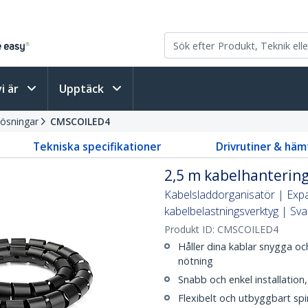
vi är
Upptäck
lösningar
CMSCOILED4
Tekniska specifikationer
Drivrutiner & häm
2,5 m kabelhantering
Kabelsladdorganisatör | Expa
kabelbelastningsverktyg | Sva
Produkt ID:
CMSCOILED4
Håller dina kablar snygga o
nötning
Snabb och enkel installation
Flexibelt och utbyggbart sp