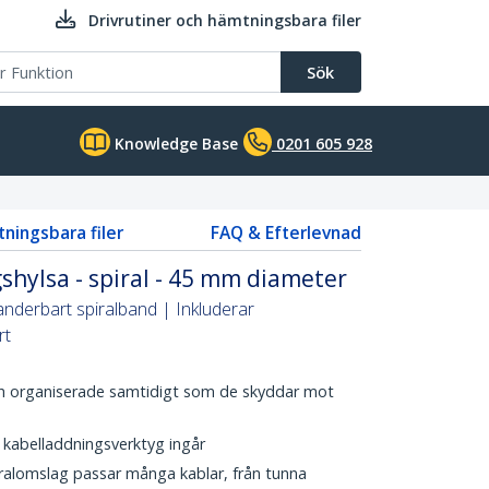
Drivrutiner och hämtningsbara filer
Sök
Knowledge Base
0201 605 928
tningsbara filer
FAQ & Efterlevnad
shylsa - spiral - 45 mm diameter
nderbart spiralband | Inkluderar
rt
ch organiserade samtidigt som de skyddar mot
, kabelladdningsverktyg ingår
iralomslag passar många kablar, från tunna