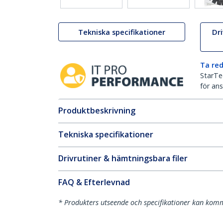
Tekniska specifikationer
Dr
Ta red
StarTec
för ans
Produktbeskrivning
Tekniska specifikationer
Drivrutiner & hämtningsbara filer
FAQ & Efterlevnad
* Produkters utseende och specifikationer kan komm