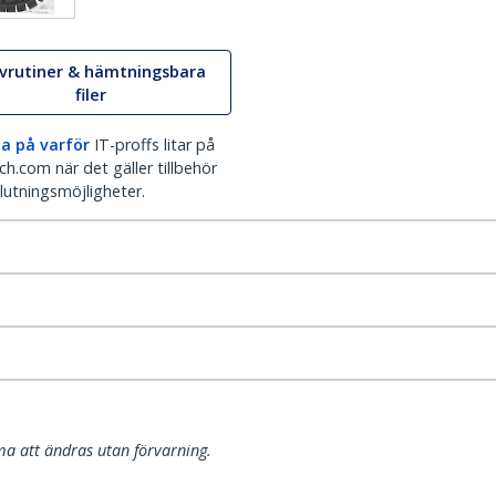
ivrutiner & hämtningsbara
filer
a på varför
IT-proffs litar på
h.com när det gäller tillbehör
lutningsmöjligheter.
a att ändras utan förvarning.