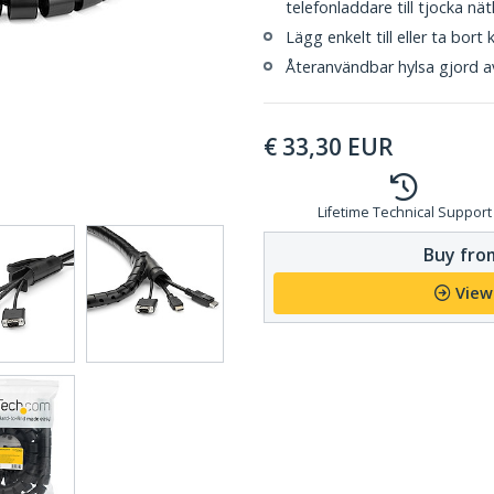
telefonladdare till tjocka nä
Lägg enkelt till eller ta bort
Återanvändbar hylsa gjord av
€
33,30
EUR
Lifetime Technical Support
Buy from
View