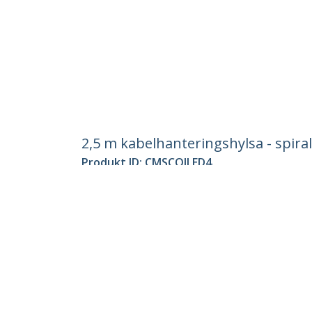
2,5 m kabelhanteringshylsa - spira
Produkt ID:
CMSCOILED4
Become a Partner
StarT
Var kan jag köpa
Nyhete
Kontak
Om os
Lediga
Kvalite
Blog