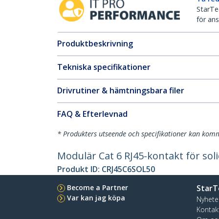
StarTec
för ans
Produktbeskrivning
Tekniska specifikationer
Drivrutiner & hämtningsbara filer
FAQ & Efterlevnad
* Produkters utseende och specifikationer kan komm
Modulär Cat 6 RJ45-kontakt för soli
Produkt ID:
CRJ45C6SOL50
Become a Partner
StarT
Var kan jag köpa
Nyhete
Kontak