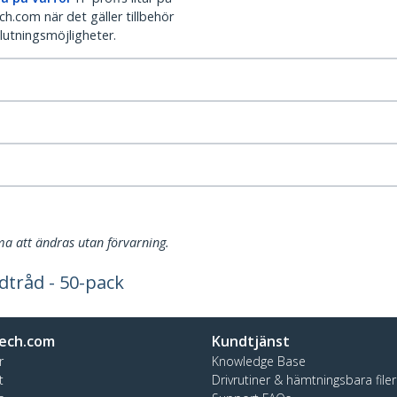
h.com när det gäller tillbehör
lutningsmöjligheter.
a att ändras utan förvarning.
dtråd - 50-pack
ech.com
Kundtjänst
r
Knowledge Base
t
Drivrutiner & hämtningsbara filer