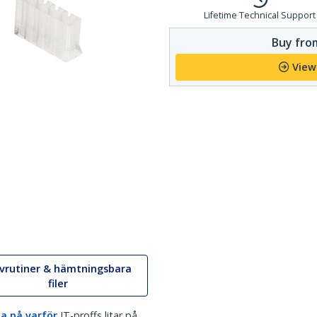
Lifetime Technical Support
Buy from
View
ivrutiner & hämtningsbara
filer
a på varför
IT-proffs litar på