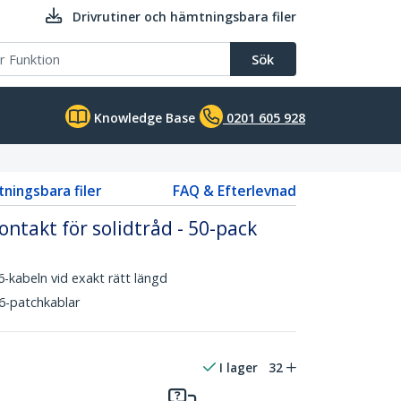
Drivrutiner och hämtningsbara filer
Sök
Knowledge Base
0201 605 928
tningsbara filer
FAQ & Efterlevnad
ntakt för solidtråd - 50-pack
6-kabeln vid exakt rätt längd
 6-patchkablar
I lager
32