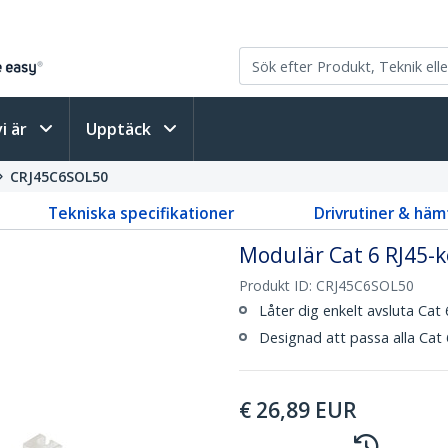
vi är
Upptäck
CRJ45C6SOL50
Tekniska specifikationer
Drivrutiner & häm
Modulär Cat 6 RJ45-ko
Produkt ID:
CRJ45C6SOL50
Låter dig enkelt avsluta Cat 
Designad att passa alla Cat
€
26,89
EUR