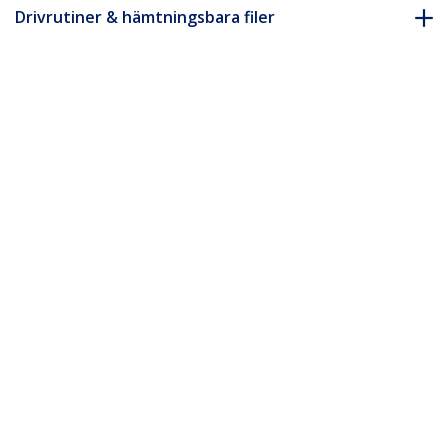
Drivrutiner & hämtningsbara filer
FAQ & Efterlevnad
Tillbehör
* Produkters utseende och specifikationer kan komma att ändras
utan förvarning.
Du kanske också gillar