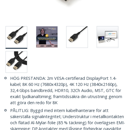
HÖG PRESTANDA: 2m VESA-certifierad DisplayPort 1.4-
kabel; 8K 60 Hz (7680x4320p), 4K 120 Hz (3840x2160p),
32,4 Gbps bandbredd, HDR10, 32Ch Audio, MST, GTC för
exakt ljudkanaltiming; framtidssäkra din utrustning genom
att göra den redo för 8K
PÅLITLIG: Byggd med intern kabelhanterare för att
säkerställa signalintegritet; Understruktur i metallkontakten
och flätad Al-Mylar-folie (85 % täckning) för överlägsen EMI-
skärmning; DP-kontakter med låsning förhindrar oavsiktlig