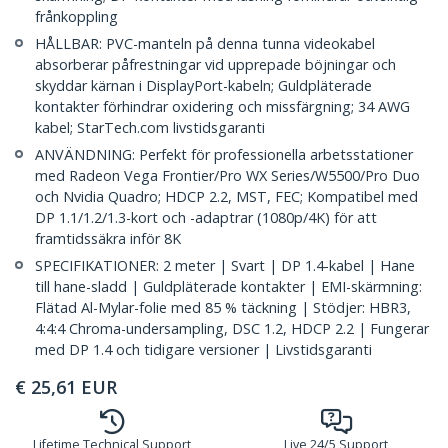
frånkoppling
HÅLLBAR: PVC-manteln på denna tunna videokabel
absorberar påfrestningar vid upprepade böjningar och
skyddar kärnan i DisplayPort-kabeln; Guldpläterade
kontakter förhindrar oxidering och missfärgning; 34 AWG
kabel; StarTech.com livstidsgaranti
ANVÄNDNING: Perfekt för professionella arbetsstationer
med Radeon Vega Frontier/Pro WX Series/W5500/Pro Duo
och Nvidia Quadro; HDCP 2.2, MST, FEC; Kompatibel med
DP 1.1/1.2/1.3-kort och -adaptrar (1080p/4K) för att
framtidssäkra inför 8K
SPECIFIKATIONER: 2 meter | Svart | DP 1.4-kabel | Hane
till hane-sladd | Guldpläterade kontakter | EMI-skärmning:
Flätad Al-Mylar-folie med 85 % täckning | Stödjer: HBR3,
4:4:4 Chroma-undersampling, DSC 1.2, HDCP 2.2 | Fungerar
med DP 1.4 och tidigare versioner | Livstidsgaranti
€
25,61
EUR
Lifetime Technical Support
Live 24/5 Support