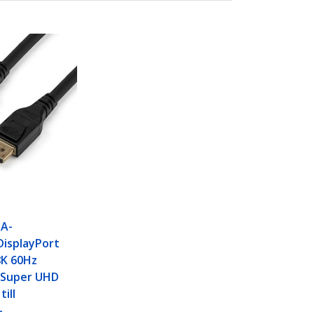
SA-
 DisplayPort
8K 60Hz
 Super UHD
till
-