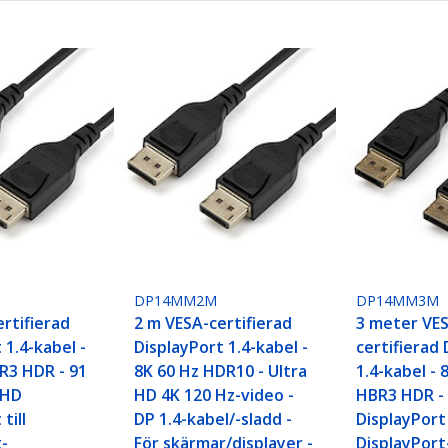
DP14MM2M
DP14MM3M
rtifierad
2 m VESA-certifierad
3 meter VE
 1.4-kabel -
DisplayPort 1.4-kabel -
certifierad
R3 HDR - 91
8K 60 Hz HDR10 - Ultra
1.4-kabel - 
UHD
HD 4K 120 Hz-video -
HBR3 HDR -
till
DP 1.4-kabel/-sladd -
DisplayPort 
t-
För skärmar/displayer -
DisplayPort