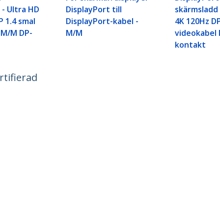
 - Ultra HD
DisplayPort till
skärmsladd 
P 1.4 smal
DisplayPort-kabel -
4K 120Hz DP
 M/M DP-
M/M
videokabel
kontakt
rtifierad
ech.com
Kundtjänst
r
Knowledge Base
t
Drivrutiner & hämtningsbara filer
s
Support FAQs
 jobb
Support
t och efterlevnad
Garantipolicy
n:
+46 8 517 613 28
t:
0201 605 928