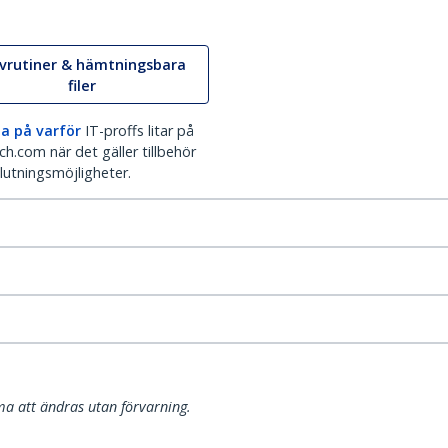
ivrutiner & hämtningsbara
filer
a på varför
IT-proffs litar på
h.com när det gäller tillbehör
lutningsmöjligheter.
a att ändras utan förvarning.