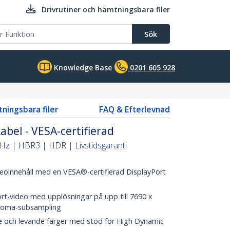
Drivrutiner och hämtningsbara filer
Sök
Knowledge Base
0201 605 928
tningsbara filer
FAQ & Efterlevnad
abel - VESA-certifierad
z | HBR3 | HDR | Livstidsgaranti
deoinnehåll med en VESA®-certifierad DisplayPort
rt-video med upplösningar på upp till 7690 x
hroma-subsampling
e och levande färger med stöd för High Dynamic