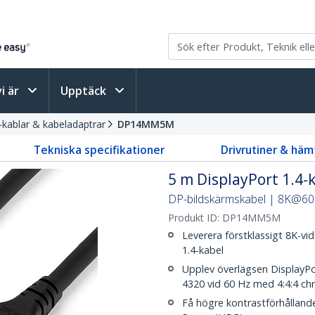
vi är
Upptäck
-kablar & kabeladaptrar
DP14MM5M
Tekniska specifikationer
Drivrutiner & häm
5 m DisplayPort 1.4-k
DP-bildskärmskabel | 8K@60H
Produkt ID:
DP14MM5M
Leverera förstklassigt 8K-vi
1.4-kabel
Upplev överlägsen DisplayPo
4320 vid 60 Hz med 4:4:4 c
Få högre kontrastförhålland