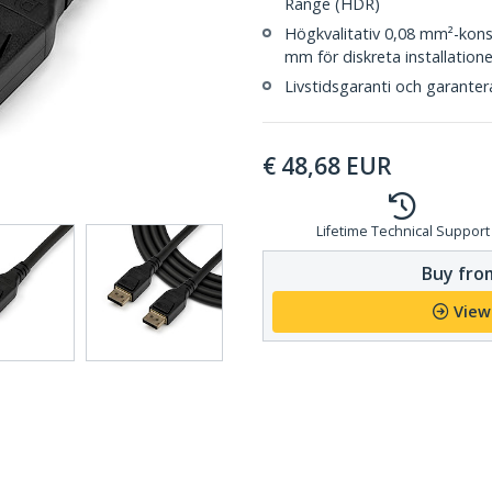
Range (HDR)
Högkvalitativ 0,08 mm²-konst
mm för diskreta installatione
Livstidsgaranti och garanterad
€
48,68
EUR
Lifetime Technical Support
Buy from
View