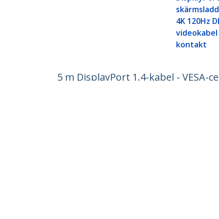
skärmsladd
4K 120Hz D
videokabel
kontakt
5 m DisplayPort 1.4-kabel - VESA-ce
Produkt ID:
DP14MM5M
Become a Partner
StarT
Var kan jag köpa
Nyhete
Kontak
Om os
Lediga
Kvalite
Blog
StarTech.com Ltd.
Celsiusweg 16
Telefo
5928 PR Venlo
Tullfrit