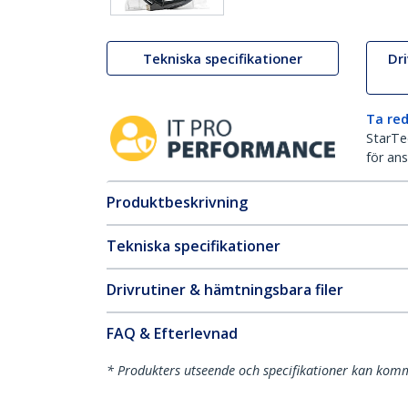
Tekniska specifikationer
Dr
Ta red
StarTec
för ans
Produktbeskrivning
Tekniska specifikationer
Drivrutiner & hämtningsbara filer
FAQ & Efterlevnad
* Produkters utseende och specifikationer kan komm