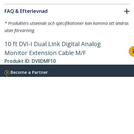
FAQ & Efterlevnad
* Produkters utseende och specifikationer kan komma att ändras
utan förvarning.
10 ft DVI-I Dual Link Digital Analog
Monitor Extension Cable M/F
Produkt ID:
DVIIDMF10
Become a Partner
Var kan jag köpa
StarTech.com
Nyheter
Kontakt
Om oss
Lediga jobb
Kvalitet och efterlevnad
Blog